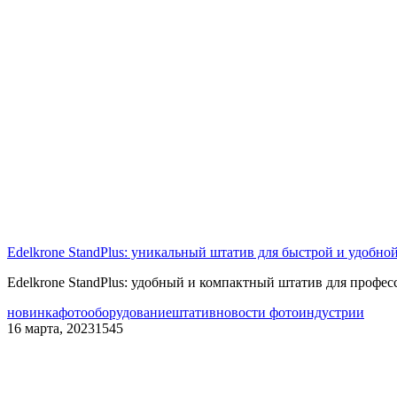
Edelkrone StandPlus: уникальный штатив для быстрой и удобн
Edelkrone StandPlus: удобный и компактный штатив для профе
новинка
фотооборудование
штатив
новости фотоиндустрии
16 марта, 2023
1545