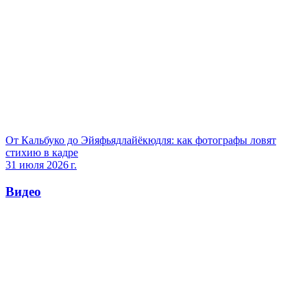
От Кальбуко до Эйяфьядлайёкюдля: как фотографы ловят
стихию в кадре
31 июля 2026 г.
Видео