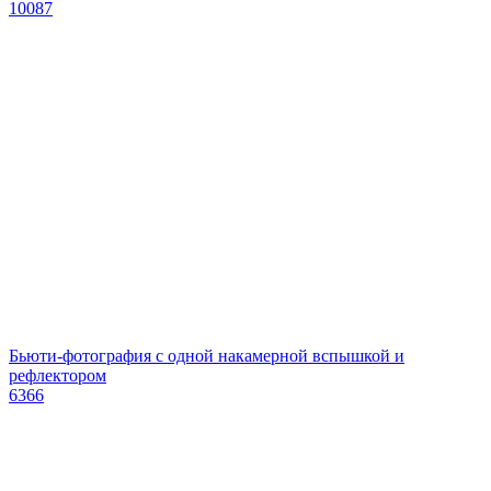
10087
Бьюти-фотография с одной накамерной вспышкой и
рефлектором
6366