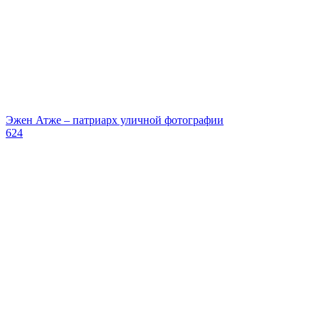
Эжен Атже – патриарх уличной фотографии
624