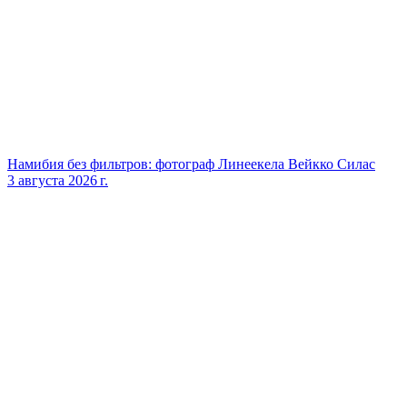
Намибия без фильтров: фотограф Линеекела Вейкко Силас
3 августа 2026 г.