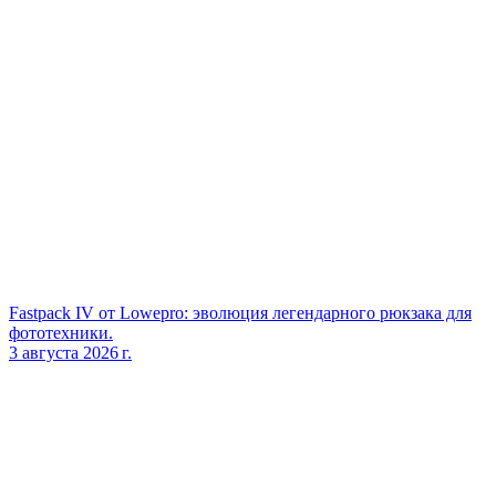
Fastpack IV от Lowepro: эволюция легендарного рюкзака для
фототехники.
3 августа 2026 г.