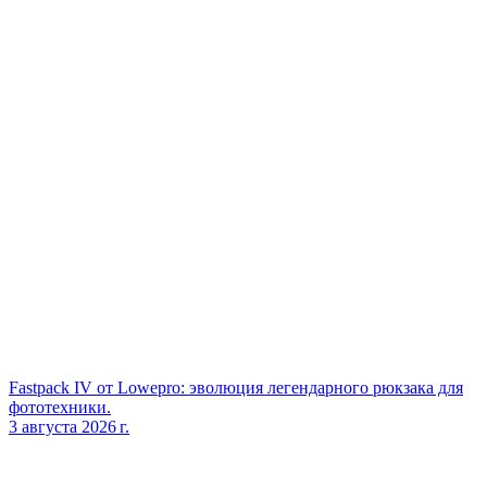
Fastpack IV от Lowepro: эволюция легендарного рюкзака для
фототехники.
3 августа 2026 г.