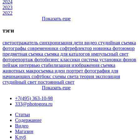
2024
2023
2022
Показать еще
тэги
светоотражатель
синхронизация
дети
видео
студийная съемка
фотографы
современники
софтрефлектор
новинка
фотоюмор
предметная съемка
съемка для каталогов
импульсный свет
фоторепортаж
фотобизнес
классики
система установки фонов
пейзаж
интервью
стабилизация изображения
съемка
животных
макросъемка
идеи
портрет
фотография для
начинающих
софтбокс
схемы света
теория
экспозиция
студийный свет
постоянный свет
Показать еще
+7(495) 363-10-98
333@photogora.ru
Статьи
Содержание
Видео
Магазин
Клуб