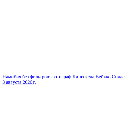
Намибия без фильтров: фотограф Линеекела Вейкко Силас
3 августа 2026 г.