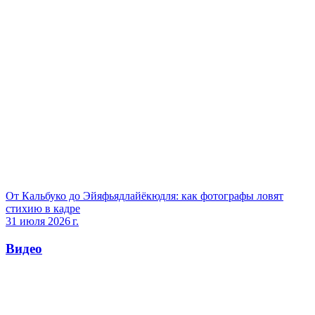
От Кальбуко до Эйяфьядлайёкюдля: как фотографы ловят
стихию в кадре
31 июля 2026 г.
Видео