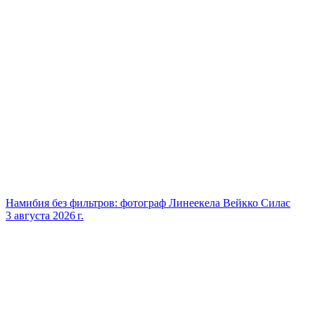
Намибия без фильтров: фотограф Линеекела Вейкко Силас
3 августа 2026 г.