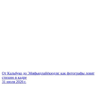
От Кальбуко до Эйяфьядлайёкюдля: как фотографы ловят
стихию в кадре
31 июля 2026 г.