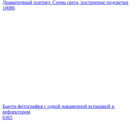
Драматичный портрет. Схема света, построение подсветки
10086
Бьюти-фотография с одной накамерной вспышкой и
рефлектором
6365