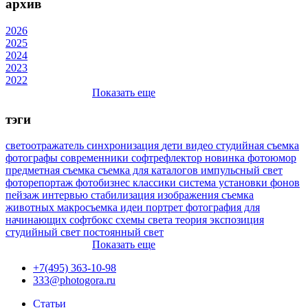
архив
2026
2025
2024
2023
2022
Показать еще
тэги
светоотражатель
синхронизация
дети
видео
студийная съемка
фотографы
современники
софтрефлектор
новинка
фотоюмор
предметная съемка
съемка для каталогов
импульсный свет
фоторепортаж
фотобизнес
классики
система установки фонов
пейзаж
интервью
стабилизация изображения
съемка
животных
макросъемка
идеи
портрет
фотография для
начинающих
софтбокс
схемы света
теория
экспозиция
студийный свет
постоянный свет
Показать еще
+7(495) 363-10-98
333@photogora.ru
Статьи