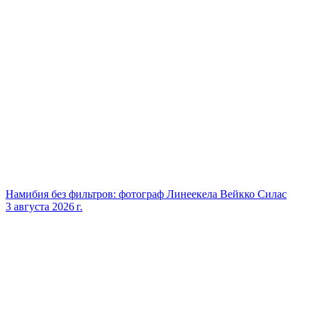
Намибия без фильтров: фотограф Линеекела Вейкко Силас
3 августа 2026 г.