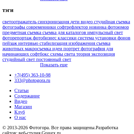
тэги
светоотражатель
синхронизация
дети
видео
студийная съемка
фотографы
современники
софтрефлектор
новинка
фотоюмор
предметная съемка
съемка для каталогов
импульсный свет
фоторепортаж
фотобизнес
классики
система установки фонов
пейзаж
интервью
стабилизация изображения
съемка
животных
макросъемка
идеи
портрет
фотография для
начинающих
софтбокс
схемы света
теория
экспозиция
студийный свет
постоянный свет
Показать еще
+7(495) 363-10-98
333@photogora.ru
Статьи
Содержание
Видео
Магазин
Клуб
О нас
© 2013-2026 Фотогора. Все права защищены.
Разработка
сайтов: веб-студия Gravex.ru