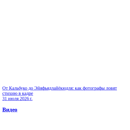
От Кальбуко до Эйяфьядлайёкюдля: как фотографы ловят
стихию в кадре
31 июля 2026 г.
Видео