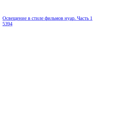
Освещение в стиле фильмов нуар. Часть 1
5394