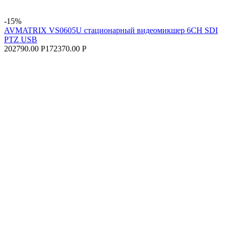
-15%
AVMATRIX VS0605U cтационарный видеомикшер 6CH SDI
PTZ USB
202790.00 Р
172370.00 Р