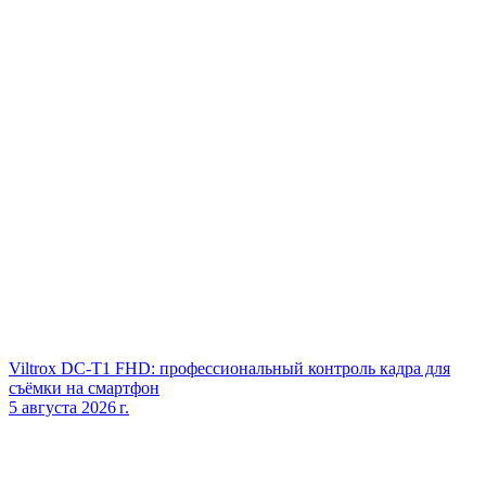
Viltrox DC‑T1 FHD: профессиональный контроль кадра для
съёмки на смартфон
5 августа 2026 г.