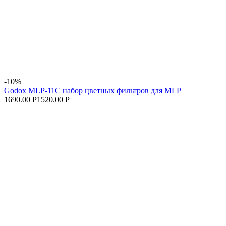
-10%
Godox MLP-11C набор цветных фильтров для MLP
1690.00 Р
1520.00 Р