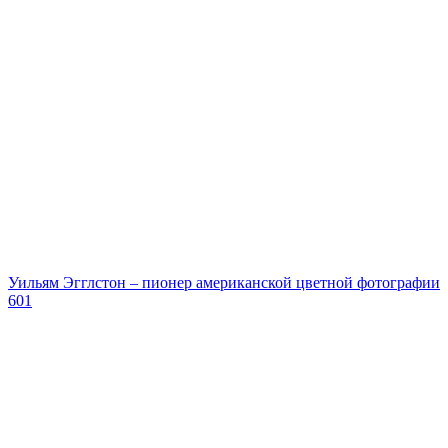
Уильям Эгглстон – пионер американской цветной фотографии
601