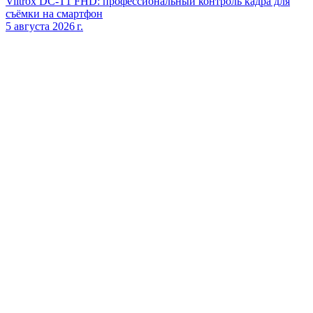
Viltrox DC‑T1 FHD: профессиональный контроль кадра для
съёмки на смартфон
5 августа 2026 г.