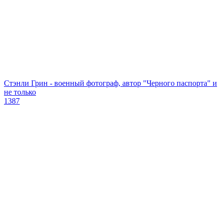
Стэнли Грин - военный фотограф, автор "Черного паспорта" и
не только
1387