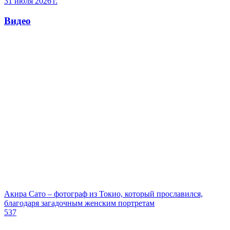
31 июля 2026 г.
Видео
Акира Сато – фотограф из Токио, который прославился,
благодаря загадочным женским портретам
537