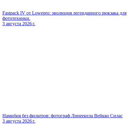
Fastpack IV от Lowepro: эволюция легендарного рюкзака для
фототехники.
3 августа 2026 г.
Намибия без фильтров: фотограф Линеекела Вейкко Силас
3 августа 2026 г.