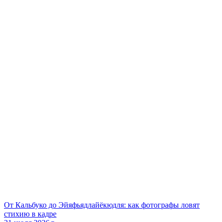
От Кальбуко до Эйяфьядлайёкюдля: как фотографы ловят
стихию в кадре