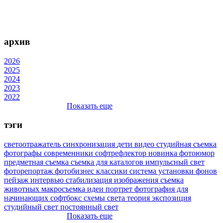
архив
2026
2025
2024
2023
2022
Показать еще
тэги
светоотражатель
синхронизация
дети
видео
студийная съемка
фотографы
современники
софтрефлектор
новинка
фотоюмор
предметная съемка
съемка для каталогов
импульсный свет
фоторепортаж
фотобизнес
классики
система установки фонов
пейзаж
интервью
стабилизация изображения
съемка
животных
макросъемка
идеи
портрет
фотография для
начинающих
софтбокс
схемы света
теория
экспозиция
студийный свет
постоянный свет
Показать еще