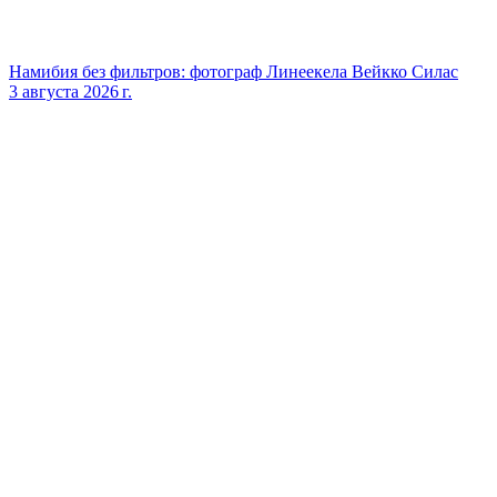
Намибия без фильтров: фотограф Линеекела Вейкко Силас
3 августа 2026 г.