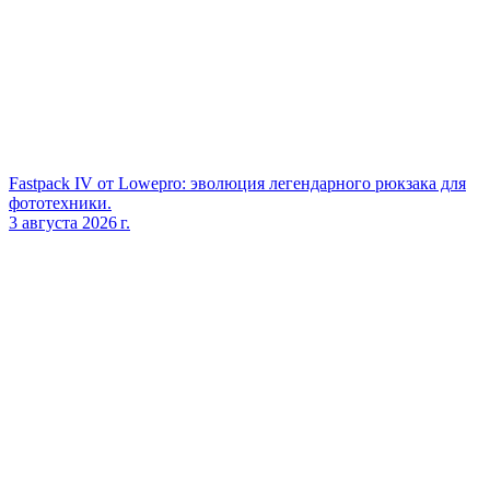
Fastpack IV от Lowepro: эволюция легендарного рюкзака для
фототехники.
3 августа 2026 г.