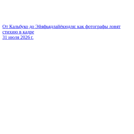
От Кальбуко до Эйяфьядлайёкюдля: как фотографы ловят
стихию в кадре
31 июля 2026 г.