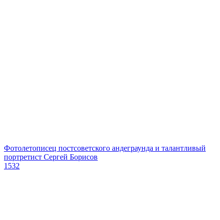
Фотолетописец постсоветского андеграунда и талантливый
портретист Сергей Борисов
1532