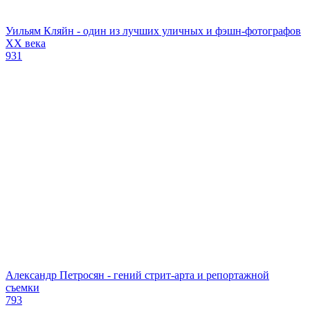
Уильям Кляйн - один из лучших уличных и фэшн-фотографов
ХХ века
931
Александр Петросян - гений стрит-арта и репортажной
съемки
793