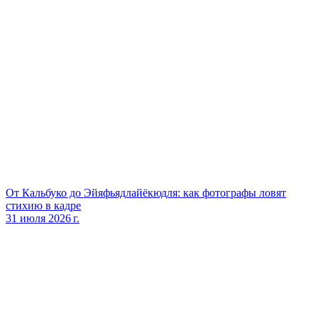
От Кальбуко до Эйяфьядлайёкюдля: как фотографы ловят
стихию в кадре
31 июля 2026 г.