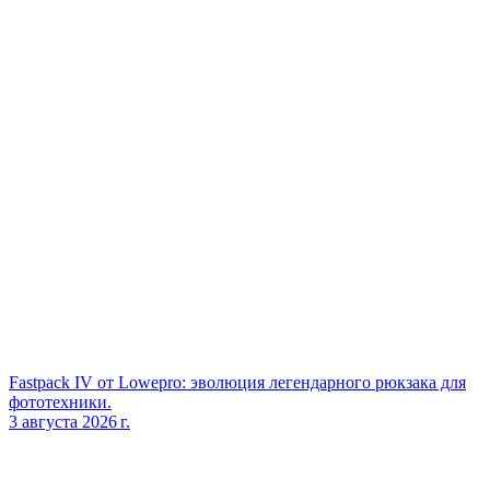
Fastpack IV от Lowepro: эволюция легендарного рюкзака для
фототехники.
3 августа 2026 г.