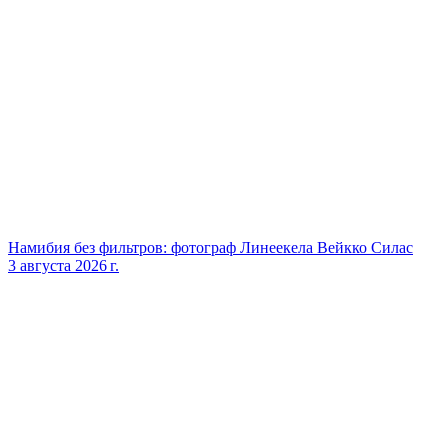
Намибия без фильтров: фотограф Линеекела Вейкко Силас
3 августа 2026 г.