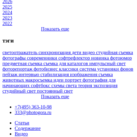
2026
2025
2024
2023
2022
Показать еще
тэги
светоотражатель
синхронизация
дети
видео
студийная съемка
фотографы
современники
софтрефлектор
новинка
фотоюмор
предметная съемка
съемка для каталогов
импульсный свет
фоторепортаж
фотобизнес
классики
система установки фонов
пейзаж
интервью
стабилизация изображения
съемка
животных
макросъемка
идеи
портрет
фотография для
начинающих
софтбокс
схемы света
теория
экспозиция
студийный свет
постоянный свет
Показать еще
+7(495) 363-10-98
333@photogora.ru
Статьи
Содержание
Видео