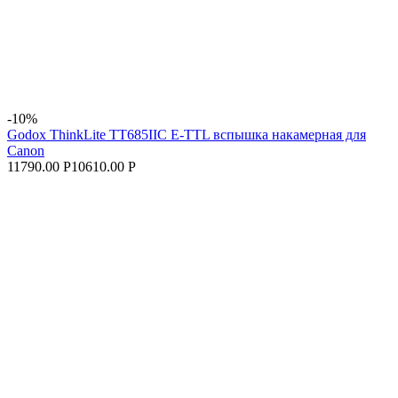
-10%
Godox ThinkLite TT685IIC E-TTL вспышка накамерная для
Canon
11790.00 Р
10610.00 Р