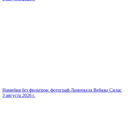
Намибия без фильтров: фотограф Линеекела Вейкко Силас
3 августа 2026 г.