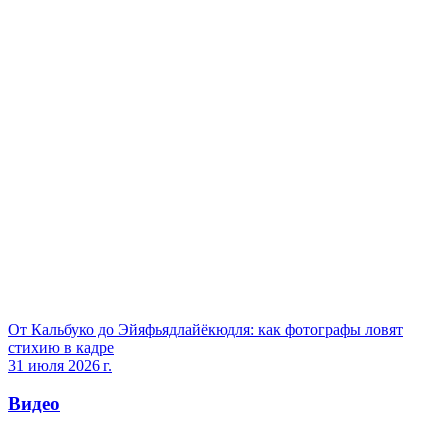
От Кальбуко до Эйяфьядлайёкюдля: как фотографы ловят
стихию в кадре
31 июля 2026 г.
Видео