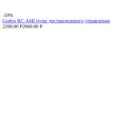
-10%
Godox RC-A6II пульт дистанционного управления
2290.00 Р
2060.00 Р