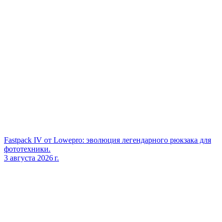
Fastpack IV от Lowepro: эволюция легендарного рюкзака для
фототехники.
3 августа 2026 г.