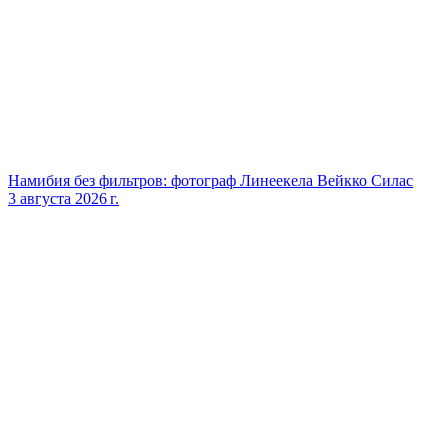
Намибия без фильтров: фотограф Линеекела Вейкко Силас
3 августа 2026 г.