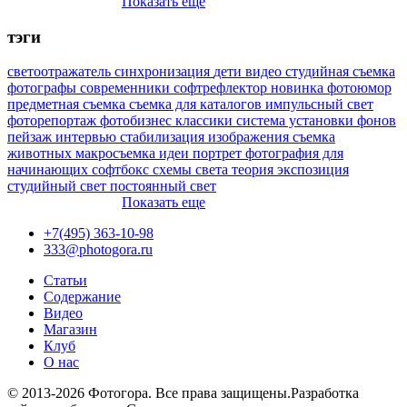
Показать еще
тэги
светоотражатель
синхронизация
дети
видео
студийная съемка
фотографы
современники
софтрефлектор
новинка
фотоюмор
предметная съемка
съемка для каталогов
импульсный свет
фоторепортаж
фотобизнес
классики
система установки фонов
пейзаж
интервью
стабилизация изображения
съемка
животных
макросъемка
идеи
портрет
фотография для
начинающих
софтбокс
схемы света
теория
экспозиция
студийный свет
постоянный свет
Показать еще
+7(495) 363-10-98
333@photogora.ru
Статьи
Содержание
Видео
Магазин
Клуб
О нас
© 2013-2026 Фотогора. Все права защищены.
Разработка