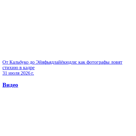
От Кальбуко до Эйяфьядлайёкюдля: как фотографы ловят
стихию в кадре
31 июля 2026 г.
Видео