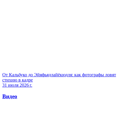
От Кальбуко до Эйяфьядлайёкюдля: как фотографы ловят
стихию в кадре
31 июля 2026 г.
Видео