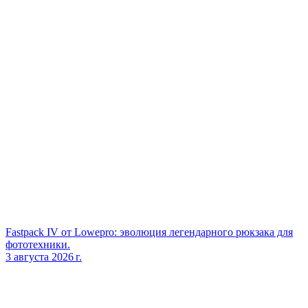
Fastpack IV от Lowepro: эволюция легендарного рюкзака для
фототехники.
3 августа 2026 г.