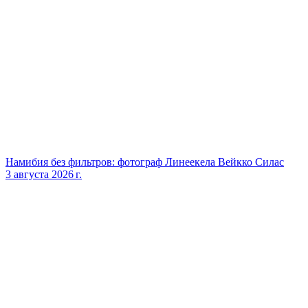
Намибия без фильтров: фотограф Линеекела Вейкко Силас
3 августа 2026 г.