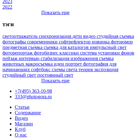
2023
2022
Показать еще
тэги
светоотражатель
синхронизация
дети
видео
студийная съемка
фотографы
современники
софтрефлектор
новинка
фотоюмор
предметная съемка
съемка для каталогов
импульсный свет
фоторепортаж
фотобизнес
классики
система установки фонов
пейзаж
интервью
стабилизация изображения
съемка
животных
макросъемка
идеи
портрет
фотография для
начинающих
софтбокс
схемы света
теория
экспозиция
студийный свет
постоянный свет
Показать еще
+7(495) 363-10-98
333@photogora.ru
Статьи
Содержание
Видео
Магазин
Клуб
О нас