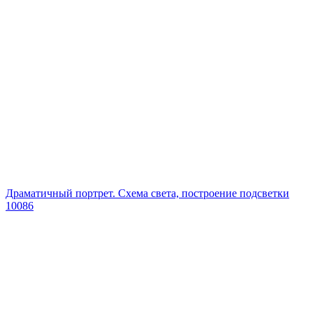
Драматичный портрет. Схема света, построение подсветки
10086