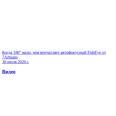
Когда 180° мало: чем впечатляет автофокусный FishEye от
7Artisans
30 июля 2026 г.
Видео