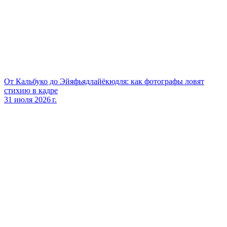
От Кальбуко до Эйяфьядлайёкюдля: как фотографы ловят
стихию в кадре
31 июля 2026 г.