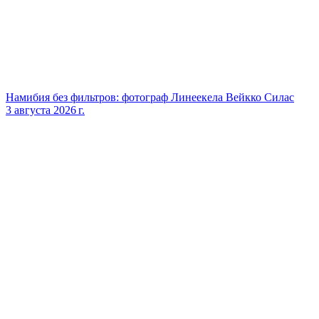
Намибия без фильтров: фотограф Линеекела Вейкко Силас
3 августа 2026 г.