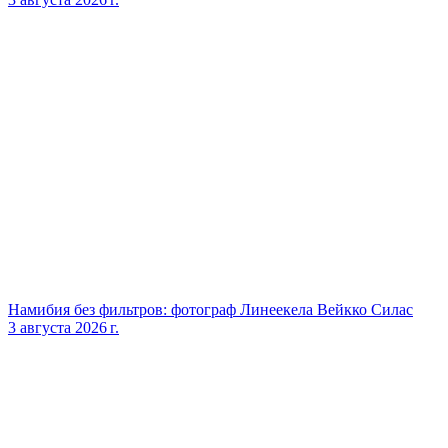
Намибия без фильтров: фотограф Линеекела Вейкко Силас
3 августа 2026 г.