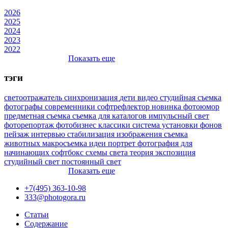
2026
2025
2024
2023
2022
Показать еще
тэги
светоотражатель
синхронизация
дети
видео
студийная съемка
фотографы
современники
софтрефлектор
новинка
фотоюмор
предметная съемка
съемка для каталогов
импульсный свет
фоторепортаж
фотобизнес
классики
система установки фонов
пейзаж
интервью
стабилизация изображения
съемка
животных
макросъемка
идеи
портрет
фотография для
начинающих
софтбокс
схемы света
теория
экспозиция
студийный свет
постоянный свет
Показать еще
+7(495) 363-10-98
333@photogora.ru
Статьи
Содержание