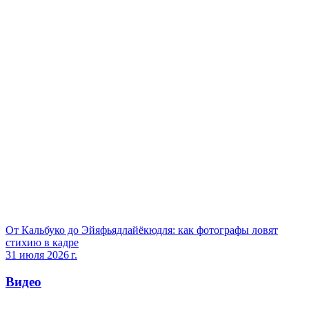
От Кальбуко до Эйяфьядлайёкюдля: как фотографы ловят
стихию в кадре
31 июля 2026 г.
Видео