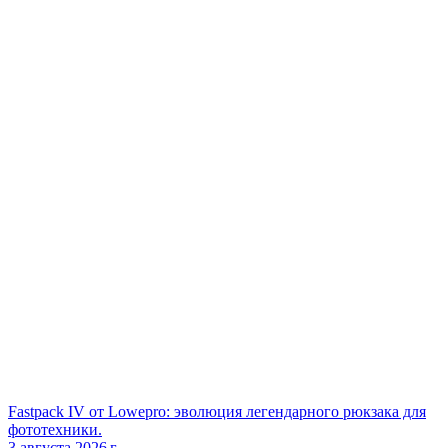
Fastpack IV от Lowepro: эволюция легендарного рюкзака для
фототехники.
3 августа 2026 г.