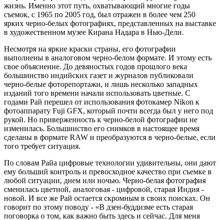
жизнь. Именно этот путь, охватывающий многие годы
съемок, с 1965 по 2005 год, был отражен в более чем 250
ярких черно-белых фотографиях, представленных на выставке
в художественном музее Кирана Надара в Нью-Дели.
Несмотря на яркие краски страны, его фотографии
выполнены в аналоговом черно-белом формате. И этому есть
свое объяснение. До девяностых годов прошлого века
большинство индийских газет и журналов публиковали
черно-белые фоторепортажи, и лишь несколько западных
изданий того времени начали использовать цветные. С
годами Рай перешел от использования фотокамер Nikon к
фотоаппарату Fuji GFX, который почти всегда был у него под
рукой. Но приверженность к черно-белой фотографии не
изменилась. Большинство его снимков в настоящее время
сделаны в формате RAW и преобразуются в черно-белые, если
того требует ситуация.
По словам Райа цифровые технологии удивительны, они дают
ему больший контроль и превосходное качество при съемке в
любой ситуации, днем или ночью. Черно-белая фотография
сменилась цветной, аналоговая - цифровой, старая Индия -
новой. И все же Рай остается скромным в своих поисках. Он
говорит по этому поводу - «В дзен-буддизме есть старая
поговорка о том, как важно быть здесь и сейчас. Для меня