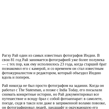
Рагху Рай
один из самых известных фотографов Индии. В
свои 81 год Рай занимается фотографией уже более полувека
— с тех пор, как ему исполнилось 23 года, когда старший брат
познакомил его с камерой, и со временем он стал известным
фотожурналистом и редактором, который объездил Индию
вдоль и поперек.
Рай никогда не был просто фотографом на задании. Когда он
работал с The Statesman, а позже с India Today, его посылали
снимать конкретные истории, но Рай документировал все
путешествие и всюду брал с собой фотоаппарат: в самолете,
поезде, сидя в такси или даже в запряженной волами повозке,
он фотографировал людей, ландшафт и окружающую его