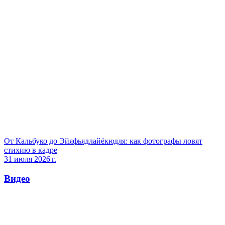
От Кальбуко до Эйяфьядлайёкюдля: как фотографы ловят
стихию в кадре
31 июля 2026 г.
Видео