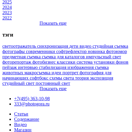
2025
2024
2023
2022
Показать еще
тэги
светоотражатель
синхронизация
дети
видео
студийная съемка
фотографы
современники
софтрефлектор
новинка
фотоюмор
предметная съемка
съемка для каталогов
импульсный свет
фоторепортаж
фотобизнес
классики
система установки фонов
пейзаж
интервью
стабилизация изображения
съемка
животных
макросъемка
идеи
портрет
фотография для
начинающих
софтбокс
схемы света
теория
экспозиция
студийный свет
постоянный свет
Показать еще
+7(495) 363-10-98
333@photogora.ru
Статьи
Содержание
Видео
Магазин