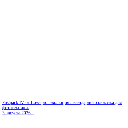
Fastpack IV от Lowepro: эволюция легендарного рюкзака для
фототехники.
3 августа 2026 г.