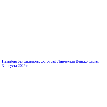
Намибия без фильтров: фотограф Линеекела Вейкко Силас
3 августа 2026 г.