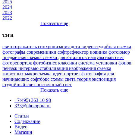
2025
2024
2023
2022
Показать еще
тэги
светоотражатель
синхронизация
дети
видео
студийная съемка
фотографы
современники
софтрефлектор
новинка
фотоюмор
предметная съемка
съемка для каталогов
импульсный свет
фоторепортаж
фотобизнес
классики
система установки фонов
пейзаж
интервью
стабилизация изображения
съемка
животных
макросъемка
идеи
портрет
фотография для
начинающих
софтбокс
схемы света
теория
экспозиция
студийный свет
постоянный свет
Показать еще
+7(495) 363-10-98
333@photogora.ru
Статьи
Содержание
Видео
Магазин