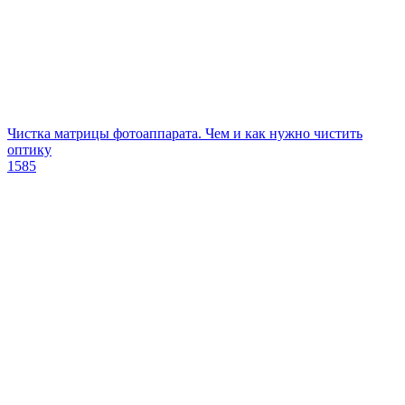
Чистка матрицы фотоаппарата. Чем и как нужно чистить
оптику
1585