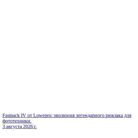
Fastpack IV от Lowepro: эволюция легендарного рюкзака для
фототехники.
3 августа 2026 г.