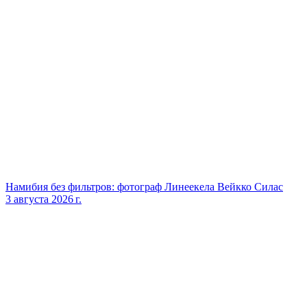
Намибия без фильтров: фотограф Линеекела Вейкко Силас
3 августа 2026 г.