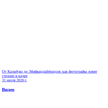
От Кальбуко до Эйяфьядлайёкюдля: как фотографы ловят
стихию в кадре
31 июля 2026 г.
Видео