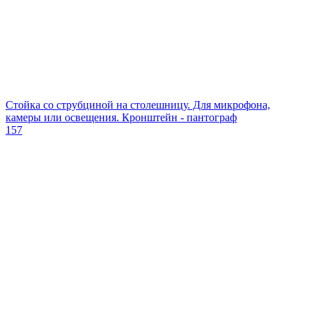
Стойка со струбциной на столешницу. Для микрофона,
камеры или освещения. Кронштейн - пантограф
157