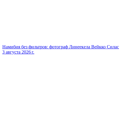
Намибия без фильтров: фотограф Линеекела Вейкко Силас
3 августа 2026 г.