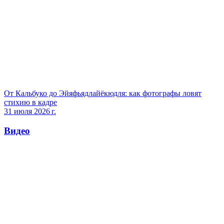
От Кальбуко до Эйяфьядлайёкюдля: как фотографы ловят
стихию в кадре
31 июля 2026 г.
Видео