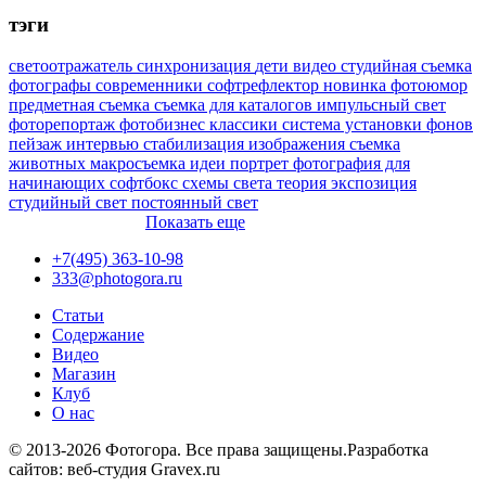
тэги
светоотражатель
синхронизация
дети
видео
студийная съемка
фотографы
современники
софтрефлектор
новинка
фотоюмор
предметная съемка
съемка для каталогов
импульсный свет
фоторепортаж
фотобизнес
классики
система установки фонов
пейзаж
интервью
стабилизация изображения
съемка
животных
макросъемка
идеи
портрет
фотография для
начинающих
софтбокс
схемы света
теория
экспозиция
студийный свет
постоянный свет
Показать еще
+7(495) 363-10-98
333@photogora.ru
Статьи
Содержание
Видео
Магазин
Клуб
О нас
© 2013-2026 Фотогора. Все права защищены.
Разработка
сайтов: веб-студия Gravex.ru