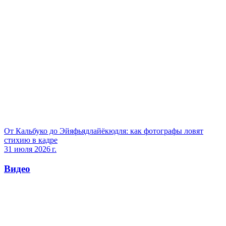
От Кальбуко до Эйяфьядлайёкюдля: как фотографы ловят
стихию в кадре
31 июля 2026 г.
Видео