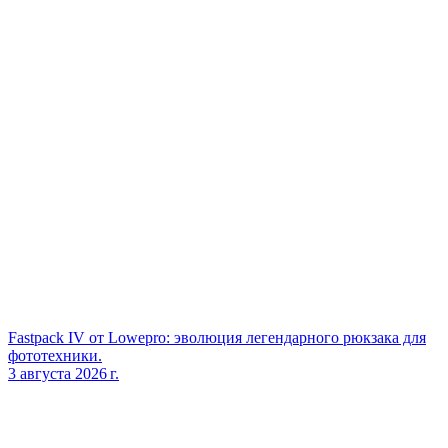
Fastpack IV от Lowepro: эволюция легендарного рюкзака для
фототехники.
3 августа 2026 г.