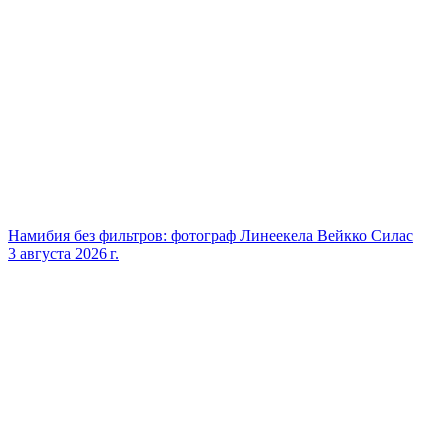
Намибия без фильтров: фотограф Линеекела Вейкко Силас
3 августа 2026 г.