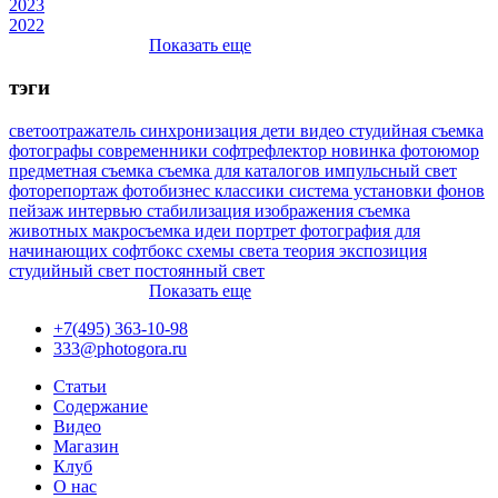
2023
2022
Показать еще
тэги
светоотражатель
синхронизация
дети
видео
студийная съемка
фотографы
современники
софтрефлектор
новинка
фотоюмор
предметная съемка
съемка для каталогов
импульсный свет
фоторепортаж
фотобизнес
классики
система установки фонов
пейзаж
интервью
стабилизация изображения
съемка
животных
макросъемка
идеи
портрет
фотография для
начинающих
софтбокс
схемы света
теория
экспозиция
студийный свет
постоянный свет
Показать еще
+7(495) 363-10-98
333@photogora.ru
Статьи
Содержание
Видео
Магазин
Клуб
О нас