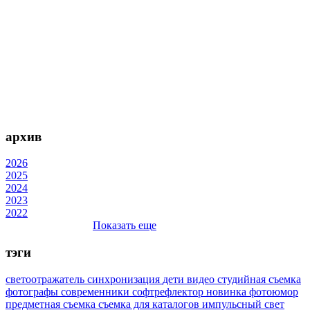
архив
2026
2025
2024
2023
2022
Показать еще
тэги
светоотражатель
синхронизация
дети
видео
студийная съемка
фотографы
современники
софтрефлектор
новинка
фотоюмор
предметная съемка
съемка для каталогов
импульсный свет