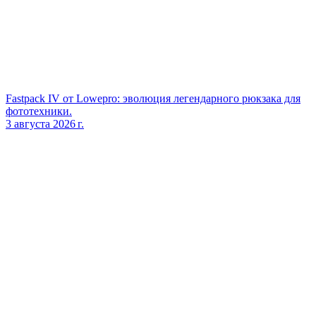
Fastpack IV от Lowepro: эволюция легендарного рюкзака для
фототехники.
3 августа 2026 г.