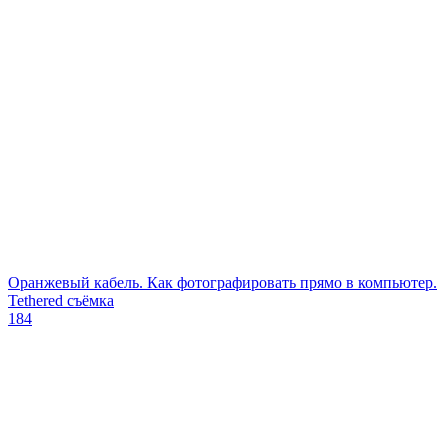
Оранжевый кабель. Как фотографировать прямо в компьютер.
Tethered съёмка
184