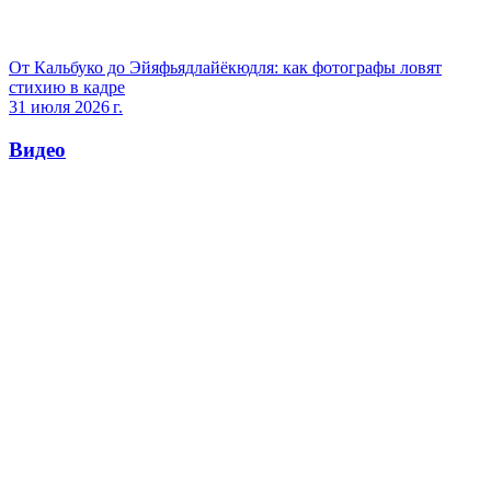
От Кальбуко до Эйяфьядлайёкюдля: как фотографы ловят
стихию в кадре
31 июля 2026 г.
Видео