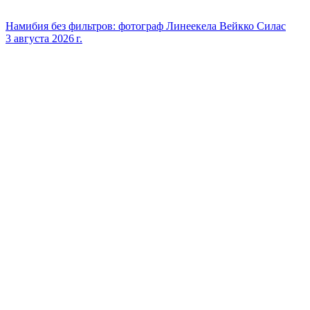
Намибия без фильтров: фотограф Линеекела Вейкко Силас
3 августа 2026 г.