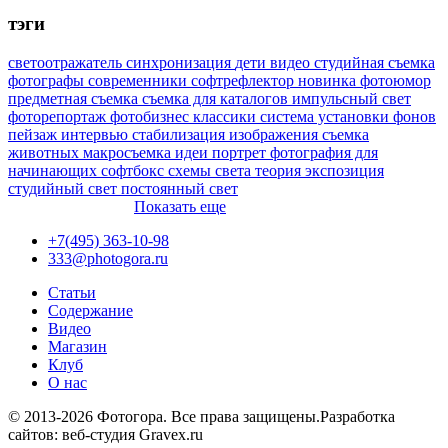
тэги
светоотражатель
синхронизация
дети
видео
студийная съемка
фотографы
современники
софтрефлектор
новинка
фотоюмор
предметная съемка
съемка для каталогов
импульсный свет
фоторепортаж
фотобизнес
классики
система установки фонов
пейзаж
интервью
стабилизация изображения
съемка
животных
макросъемка
идеи
портрет
фотография для
начинающих
софтбокс
схемы света
теория
экспозиция
студийный свет
постоянный свет
Показать еще
+7(495) 363-10-98
333@photogora.ru
Статьи
Содержание
Видео
Магазин
Клуб
О нас
© 2013-2026 Фотогора. Все права защищены.
Разработка
сайтов: веб-студия Gravex.ru