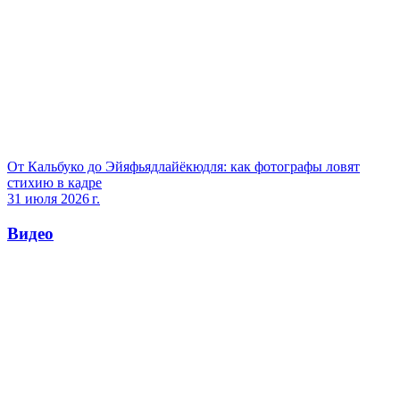
От Кальбуко до Эйяфьядлайёкюдля: как фотографы ловят
стихию в кадре
31 июля 2026 г.
Видео