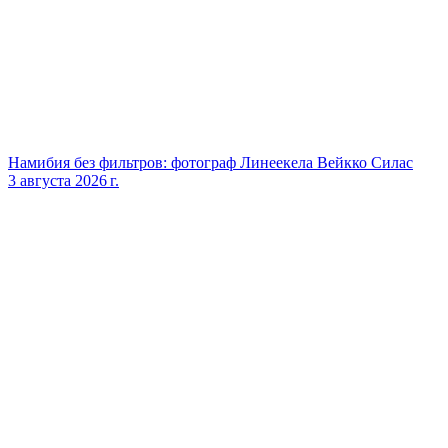
Намибия без фильтров: фотограф Линеекела Вейкко Силас
3 августа 2026 г.