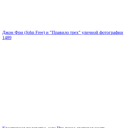
Джон Фри (John Free) и "Правило трех" уличной фотографии
1489