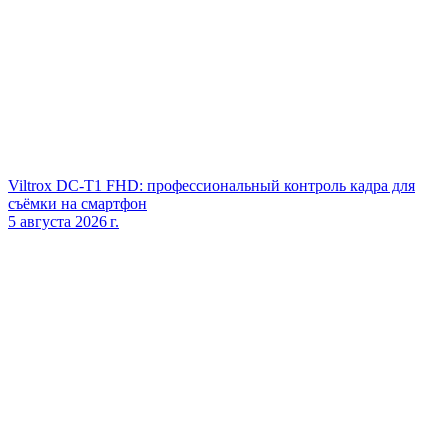
Viltrox DC‑T1 FHD: профессиональный контроль кадра для
съёмки на смартфон
5 августа 2026 г.