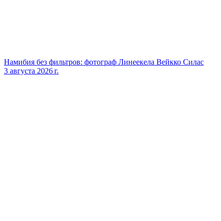
Намибия без фильтров: фотограф Линеекела Вейкко Силас
3 августа 2026 г.