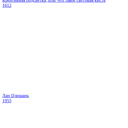
Креативная подсветка, или Что такое световая кисть
1612
Лан Цзишань
1955