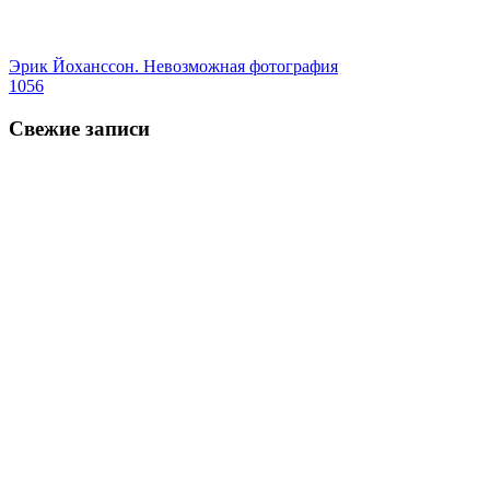
Эрик Йохансcон. Невозможная фотография
1056
Свежие записи