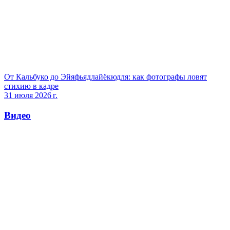
От Кальбуко до Эйяфьядлайёкюдля: как фотографы ловят
стихию в кадре
31 июля 2026 г.
Видео