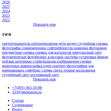
2026
2025
2024
2023
2022
Показать еще
тэги
светоотражатель
синхронизация
дети
видео
студийная съемка
фотографы
современники
софтрефлектор
новинка
фотоюмор
предметная съемка
съемка для каталогов
импульсный свет
фоторепортаж
фотобизнес
классики
система установки фонов
пейзаж
интервью
стабилизация изображения
съемка
животных
макросъемка
идеи
портрет
фотография для
начинающих
софтбокс
схемы света
теория
экспозиция
студийный свет
постоянный свет
Показать еще
+7(495) 363-10-98
333@photogora.ru
Статьи
Содержание
Видео