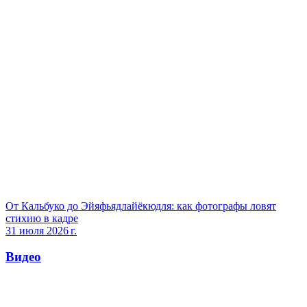
От Кальбуко до Эйяфьядлайёкюдля: как фотографы ловят
стихию в кадре
31 июля 2026 г.
Видео