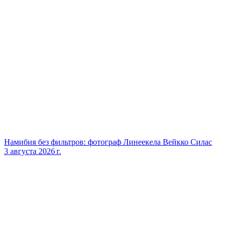
Намибия без фильтров: фотограф Линеекела Вейкко Силас
3 августа 2026 г.