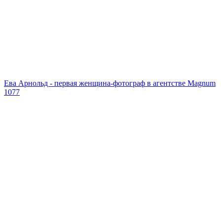
Ева Арнольд - первая женщина-фотограф в агентстве Magnum
1077