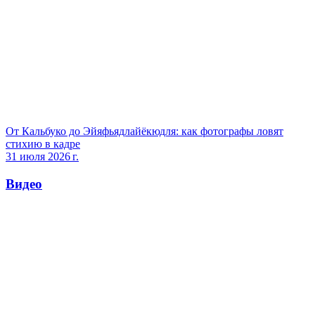
От Кальбуко до Эйяфьядлайёкюдля: как фотографы ловят
стихию в кадре
31 июля 2026 г.
Видео