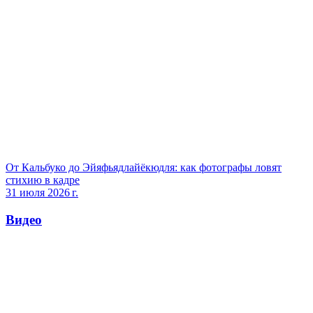
От Кальбуко до Эйяфьядлайёкюдля: как фотографы ловят
стихию в кадре
31 июля 2026 г.
Видео