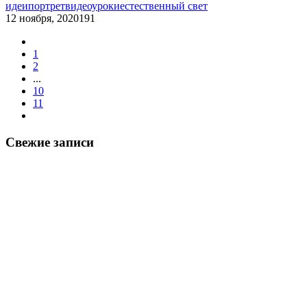
идеи
портрет
видеоуроки
естественный свет
12 ноября, 2020
191
1
2
...
10
11
Свежие записи