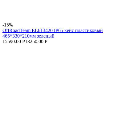
-15%
OffRoadTeam EL613420 IP65 кейс пластиковый
465*330*210мм зеленый
15590.00 Р
13250.00 Р