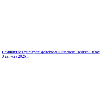
Намибия без фильтров: фотограф Линеекела Вейкко Силас
3 августа 2026 г.