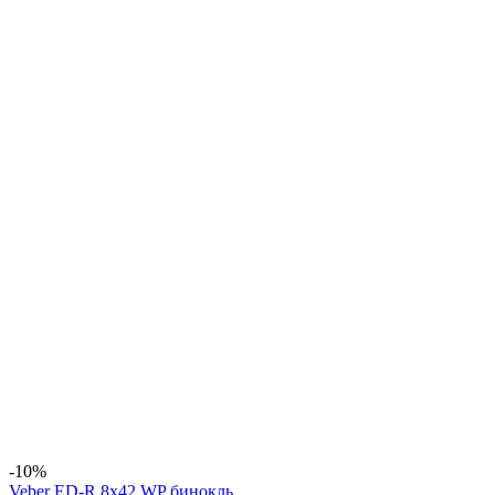
-10%
Veber ED-R 8x42 WP бинокль