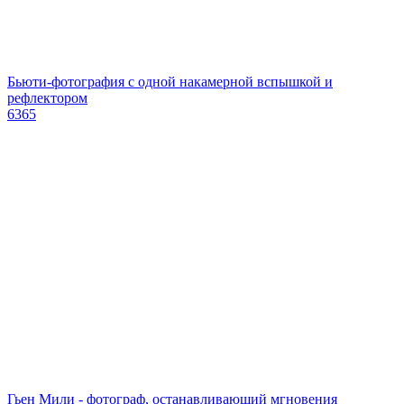
Бьюти-фотография с одной накамерной вспышкой и
рефлектором
6365
Гьен Мили - фотограф, останавливающий мгновения