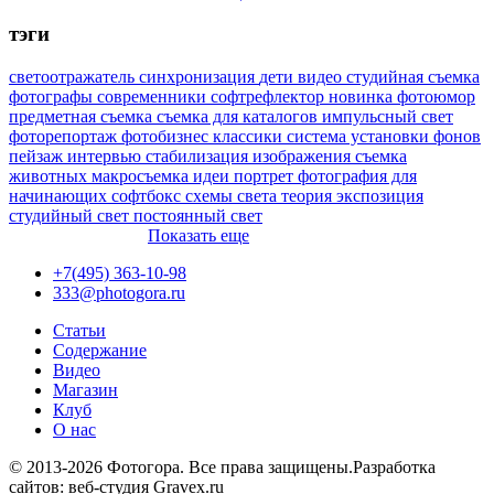
тэги
светоотражатель
синхронизация
дети
видео
студийная съемка
фотографы
современники
софтрефлектор
новинка
фотоюмор
предметная съемка
съемка для каталогов
импульсный свет
фоторепортаж
фотобизнес
классики
система установки фонов
пейзаж
интервью
стабилизация изображения
съемка
животных
макросъемка
идеи
портрет
фотография для
начинающих
софтбокс
схемы света
теория
экспозиция
студийный свет
постоянный свет
Показать еще
+7(495) 363-10-98
333@photogora.ru
Статьи
Содержание
Видео
Магазин
Клуб
О нас
© 2013-2026 Фотогора. Все права защищены.
Разработка
сайтов: веб-студия Gravex.ru