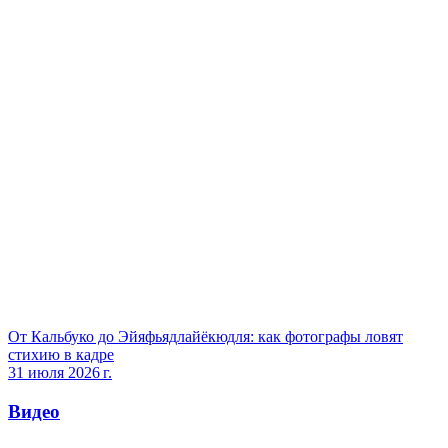
От Кальбуко до Эйяфьядлайёкюдля: как фотографы ловят
стихию в кадре
31 июля 2026 г.
Видео