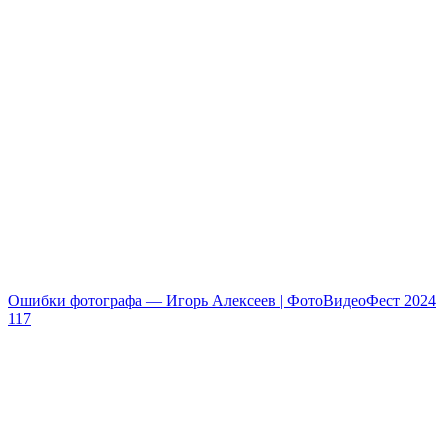
Ошибки фотографа — Игорь Алексеев | ФотоВидеоФест 2024
117