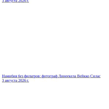
3 августа 2026 г.
Намибия без фильтров: фотограф Линеекела Вейкко Силас
3 августа 2026 г.