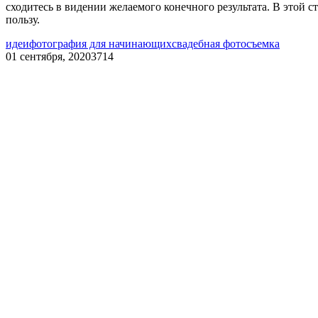
сходитесь в видении желаемого конечного результата. В этой с
пользу.
идеи
фотография для начинающих
свадебная фотосъемка
01 сентября, 2020
3714