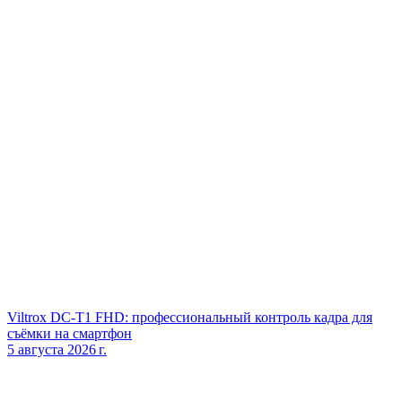
Viltrox DC‑T1 FHD: профессиональный контроль кадра для
съёмки на смартфон
5 августа 2026 г.