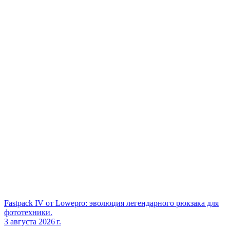
Fastpack IV от Lowepro: эволюция легендарного рюкзака для
фототехники.
3 августа 2026 г.