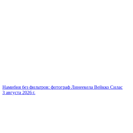
Намибия без фильтров: фотограф Линеекела Вейкко Силас
3 августа 2026 г.