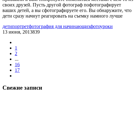
своих друзей. Пусть другой фотограф пофотографирует
ваших детей, а вы сфотографируете его. Вы обнаружите, что
дети сразу начнут реагировать на съемку намного лучше
дети
портрет
фотография для начинающих
фотоуроки
13 июня, 2013
839
1
2
...
16
17
Свежие записи