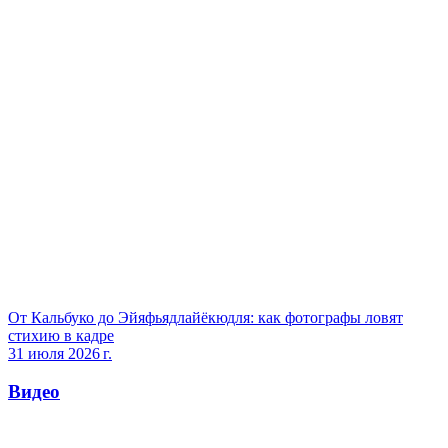
От Кальбуко до Эйяфьядлайёкюдля: как фотографы ловят
стихию в кадре
31 июля 2026 г.
Видео