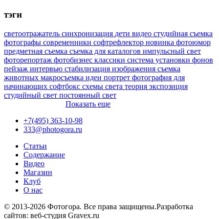
тэги
светоотражатель
синхронизация
дети
видео
студийная съемка
фотографы
современники
софтрефлектор
новинка
фотоюмор
предметная съемка
съемка для каталогов
импульсный свет
фоторепортаж
фотобизнес
классики
система установки фонов
пейзаж
интервью
стабилизация изображения
съемка
животных
макросъемка
идеи
портрет
фотография для
начинающих
софтбокс
схемы света
теория
экспозиция
студийный свет
постоянный свет
Показать еще
+7(495) 363-10-98
333@photogora.ru
Статьи
Содержание
Видео
Магазин
Клуб
О нас
© 2013-2026 Фотогора. Все права защищены.
Разработка
сайтов: веб-студия Gravex.ru