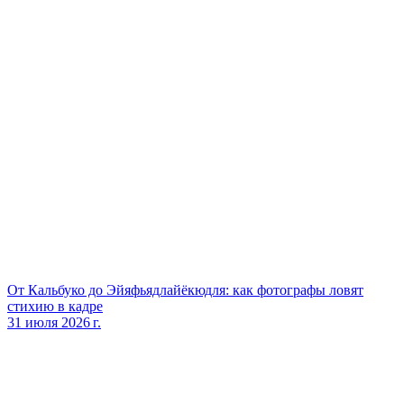
От Кальбуко до Эйяфьядлайёкюдля: как фотографы ловят
стихию в кадре
31 июля 2026 г.