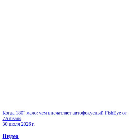
Когда 180° мало: чем впечатляет автофокусный FishEye от
7Artisans
30 июля 2026 г.
Видео