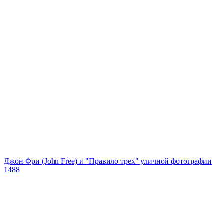
Джон Фри (John Free) и "Правило трех" уличной фотографии
1488