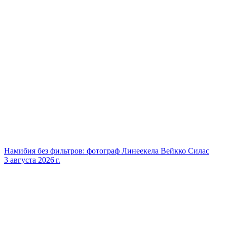
Намибия без фильтров: фотограф Линеекела Вейкко Силас
3 августа 2026 г.