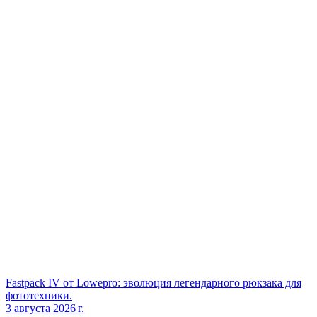
Fastpack IV от Lowepro: эволюция легендарного рюкзака для
фототехники.
3 августа 2026 г.