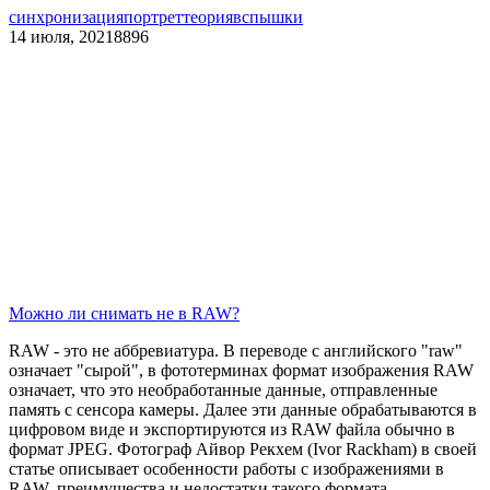
синхронизация
портрет
теория
вспышки
14 июля, 2021
8896
Можно ли снимать не в RAW?
RAW - это не аббревиатура. В переводе с английского "raw"
означает "сырой", в фототерминах формат изображения RAW
означает, что это необработанные данные, отправленные
память с сенсора камеры. Далее эти данные обрабатываются в
цифровом виде и экспортируются из RAW файла обычно в
формат JPEG. Фотограф Айвор Рекхем (Ivor Rackham) в своей
статье описывает особенности работы с изображениями в
RAW, преимущества и недостатки такого формата