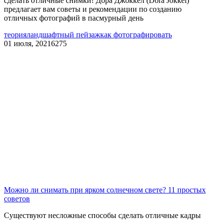
сделать отличные снимки! Дора Джоккел (Dora Jokkel)
предлагает вам советы и рекомендации по созданию
отличных фотографий в пасмурный день
теория
ландшафтный пейзаж
как фотографировать
01 июля, 2021
6275
Можно ли снимать при ярком солнечном свете? 11 простых
советов
Существуют несложные способы сделать отличные кадры