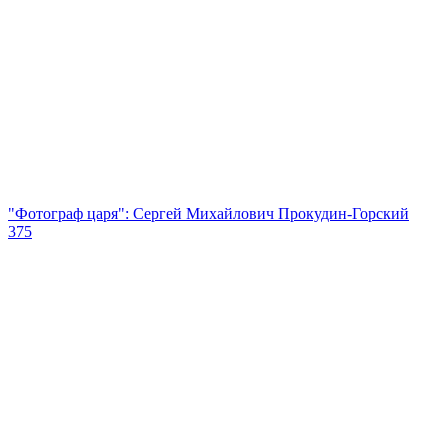
"Фотограф царя": Сергей Михайлович Прокудин-Горский
375