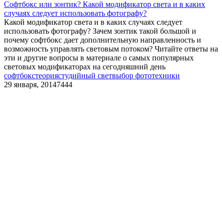
Софтбокс или зонтик? Какой модификатор света и в каких
случаях следует использовать фотографу?
Какой модификатор света и в каких случаях следует
использовать фотографу? Зачем зонтик такой большой и
почему софтбокс дает дополнительную направленность и
возможность управлять световым потоком? Читайте ответы на
эти и другие вопросы в материале о самых популярных
световых модификаторах на сегодняшний день
софтбокс
теория
студийный свет
выбор фототехники
29 января, 2014
7444