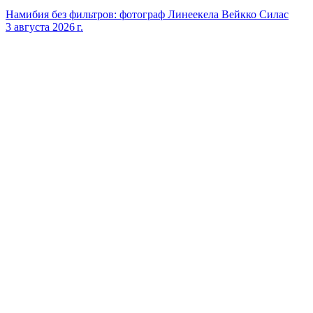
Намибия без фильтров: фотограф Линеекела Вейкко Силас
3 августа 2026 г.