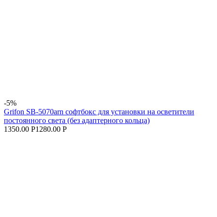
-5%
Grifon SB-5070arn софтбокс для установки на осветители
постоянного света (без адаптерного кольца)
1350.00 Р
1280.00 Р