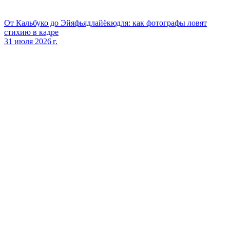
От Кальбуко до Эйяфьядлайёкюдля: как фотографы ловят
стихию в кадре
31 июля 2026 г.