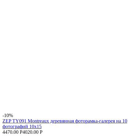
-10%
ZEP TY091 Montreaux деревянная фоторамка-галерея на 10
фотографий 10x15
4470.00 Р
4020.00 Р