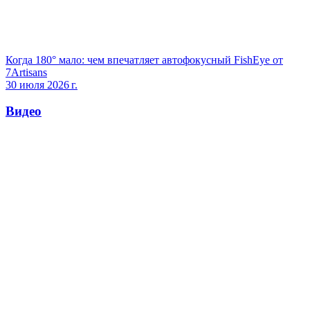
Когда 180° мало: чем впечатляет автофокусный FishEye от
7Artisans
30 июля 2026 г.
Видео