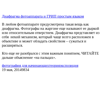
Диафрагма фотоаппарата и ГРИП простым языком
В любом фотоаппарате предусмотрена такая вещь как
диафрагма. Фотографы на жаргоне еще называют ее дыркой
или относительным отверстием. Диафрагма представляет из
себя некий механизм, который чаще всего расположен в
объективе и может обладать свойством – сужаться и
расширяться.
Кто еще не разобрался с этим важным понятием, ЧИТАЙТЕ
дальше объяснение «на пальцах».
фотография для начинающих
теория
экспозиция
19 мая, 2014
9834