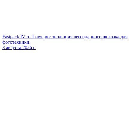
Fastpack IV от Lowepro: эволюция легендарного рюкзака для
фототехники.
3 августа 2026 г.