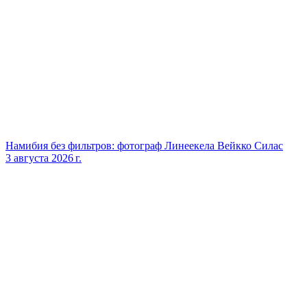
Намибия без фильтров: фотограф Линеекела Вейкко Силас
3 августа 2026 г.