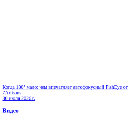
Когда 180° мало: чем впечатляет автофокусный FishEye от
7Artisans
30 июля 2026 г.
Видео