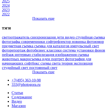
2025
2024
2023
2022
Показать еще
тэги
светоотражатель
синхронизация
дети
видео
студийная съемка
фотографы
современники
софтрефлектор
новинка
фотоюмор
предметная съемка
съемка для каталогов
импульсный свет
фоторепортаж
фотобизнес
классики
система установки фонов
пейзаж
интервью
стабилизация изображения
съемка
животных
макросъемка
идеи
портрет
фотография для
начинающих
софтбокс
схемы света
теория
экспозиция
студийный свет
постоянный свет
Показать еще
+7(495) 363-10-98
333@photogora.ru
Статьи
Содержание
Видео
Магазин