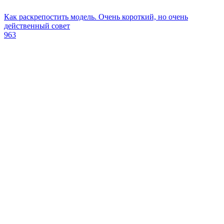
Как раскрепостить модель. Очень короткий, но очень
действенный совет
963