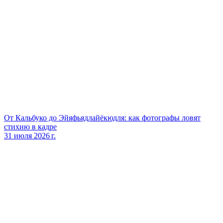
От Кальбуко до Эйяфьядлайёкюдля: как фотографы ловят
стихию в кадре
31 июля 2026 г.