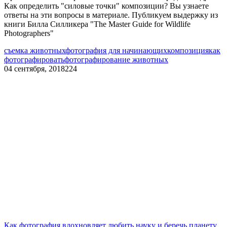
Как определить "силовые точки" композиции? Вы узнаете
ответы на эти вопросы в материале. Публикуем выдержку из
книги Билла Силликера "The Master Guide for Wildlife
Photographers"
съемка животных
фотография для начинающих
композиция
как
фотографировать
фотографирование животных
04 сентября, 2018
224
Как фотография вдохновляет любить науку и беречь планету