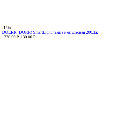
-15%
DOERR (DORR) SmartLight лампа импульсная 200Дж
1330.00 Р
1130.00 Р