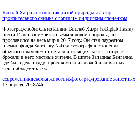
Биплаб Хазра - поклонник дикой природы и автор
пронзительного снимка с горящим индийским слоненком
Фотограф-любитель из Индии Биплаб Хазра (©Biplab Hazra)
почти 15 лет занимается съемкой дикой природы, но
прославился на весь мир в 2017 году. Он стал лауреатом
премии фонда Sanctuary Asia за фотографию слоненка,
объятого пламенем от петард и горящих палок, которые
бросали в него местные жители. В штате Западная Бенгалия,
где был сделан кадр, противостояния людей и животных
стали обыденностью
современники
съемка животных
фотографирование животных
13 апреля, 2018
246