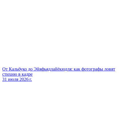
От Кальбуко до Эйяфьядлайёкюдля: как фотографы ловят
стихию в кадре
31 июля 2026 г.