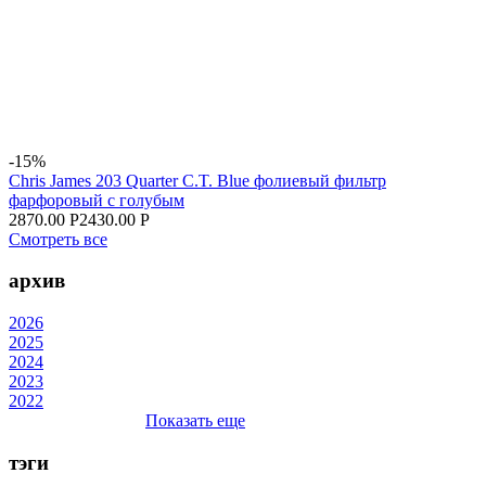
-15%
Chris James 203 Quarter C.T. Blue фолиевый фильтр
фарфоровый с голубым
2870.00 Р
2430.00 Р
Смотреть все
архив
2026
2025
2024
2023
2022
Показать еще
тэги