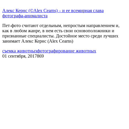
Алекс Кернс (©Alex Cearns) – и ее всемирная слава
фотографа-анималиста
Пет-фото считают отдельным, непростым направлением и,
как в любом жанре, в нем есть свои основоположники и
признанные специалисты. Достойное место среди лучших
занимает Алекс Кернс (Alex Cearns)
съемка животных
фотографирование животных
01 сентября, 2017
869