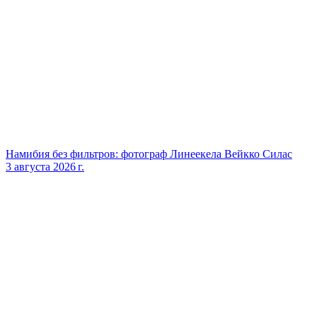
Намибия без фильтров: фотограф Линеекела Вейкко Силас
3 августа 2026 г.