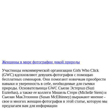
Женщины в мире фотографии дикой природы
Участницы некоммерческой организации Girls Who Click
(GWC) вдохновляют девушек-фотографов с помощью
бесплатных семинаров. Они помогают новичкам приобрести
навыки и уверенность в себе, необходимые для съемки
природы. Основательница GWC Сьюзи Эстерхаз (Suzi
Eszterhas), а также ее коллеги Мишель Стерн (Michelle Stern) и
Сьюзан МакЭлхинни (Susan McElhinney) выражают мнение -
свое и многих женщин-фотографов в этой статье, которую мы
предлагаем вам для информации