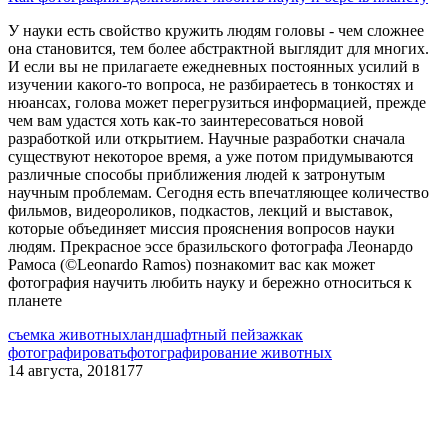
У науки есть свойство кружить людям головы - чем сложнее
она становится, тем более абстрактной выглядит для многих.
И если вы не прилагаете ежедневных постоянных усилий в
изучении какого-то вопроса, не разбираетесь в тонкостях и
нюансах, голова может перегрузиться информацией, прежде
чем вам удастся хоть как-то заинтересоваться новой
разработкой или открытием. Научные разработки сначала
существуют некоторое время, а уже потом придумываются
различные способы приближения людей к затронутым
научным проблемам. Сегодня есть впечатляющее количество
фильмов, видеороликов, подкастов, лекций и выставок,
которые объединяет миссия прояснения вопросов науки
людям. Прекрасное эссе бразильского фотографа Леонардо
Рамоса (©Leonardo Ramos) познакомит вас как может
фотография научить любить науку и бережно относиться к
планете
съемка животных
ландшафтный пейзаж
как
фотографировать
фотографирование животных
14 августа, 2018
177