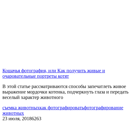
Кошачья фотография, или Как получить живые и
очаровательные портреты котят
В этой статье рассматриваются способы запечатлеть живое
выражение мордочки котенка, подчеркнуть глаза и передать
веселый характер животного
съемка животных
как фотографировать
фотографирование
животных
23 июля, 2018
6263