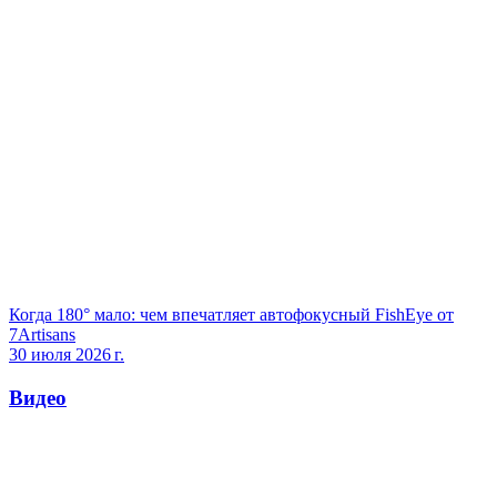
Когда 180° мало: чем впечатляет автофокусный FishEye от
7Artisans
30 июля 2026 г.
Видео