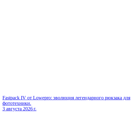
Fastpack IV от Lowepro: эволюция легендарного рюкзака для
фототехники.
3 августа 2026 г.