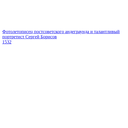
Фотолетописец постсоветского андеграунда и талантливый
портретист Сергей Борисов
1532