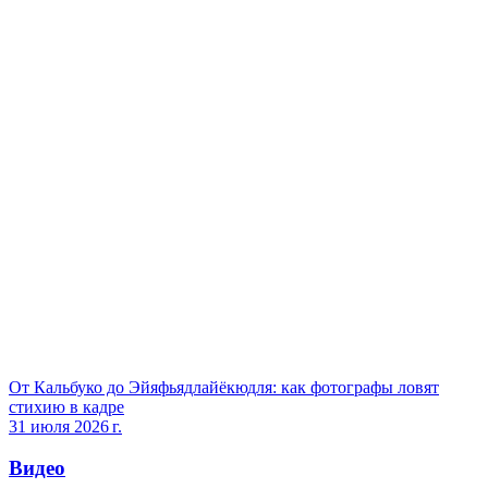
От Кальбуко до Эйяфьядлайёкюдля: как фотографы ловят
стихию в кадре
31 июля 2026 г.
Видео