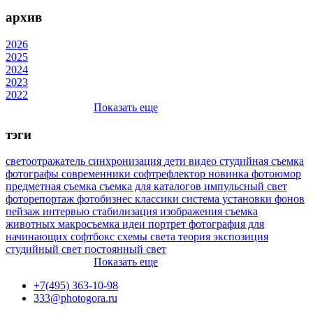
архив
2026
2025
2024
2023
2022
Показать еще
тэги
светоотражатель
синхронизация
дети
видео
студийная съемка
фотографы
современники
софтрефлектор
новинка
фотоюмор
предметная съемка
съемка для каталогов
импульсный свет
фоторепортаж
фотобизнес
классики
система установки фонов
пейзаж
интервью
стабилизация изображения
съемка
животных
макросъемка
идеи
портрет
фотография для
начинающих
софтбокс
схемы света
теория
экспозиция
студийный свет
постоянный свет
Показать еще
+7(495) 363-10-98
333@photogora.ru