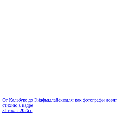
От Кальбуко до Эйяфьядлайёкюдля: как фотографы ловят
стихию в кадре
31 июля 2026 г.