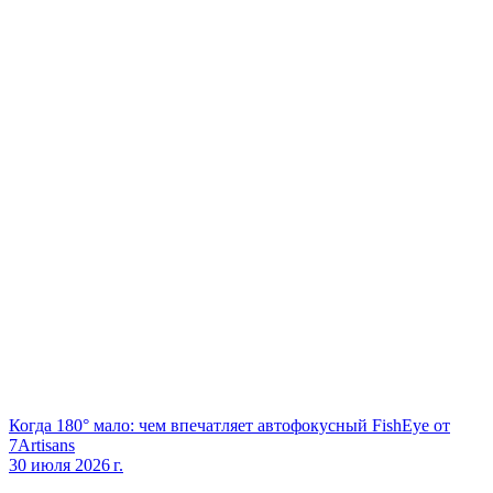
Когда 180° мало: чем впечатляет автофокусный FishEye от
7Artisans
30 июля 2026 г.