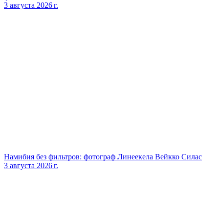
3 августа 2026 г.
Намибия без фильтров: фотограф Линеекела Вейкко Силас
3 августа 2026 г.