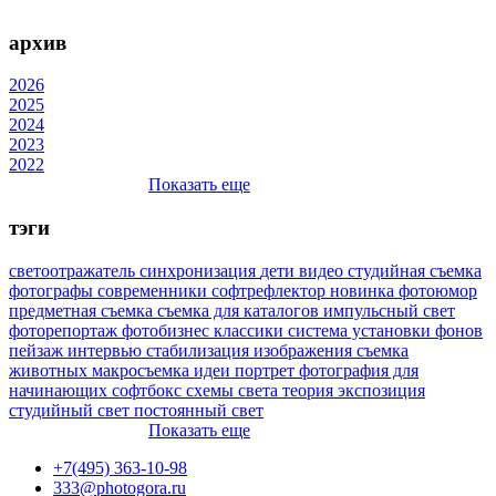
архив
2026
2025
2024
2023
2022
Показать еще
тэги
светоотражатель
синхронизация
дети
видео
студийная съемка
фотографы
современники
софтрефлектор
новинка
фотоюмор
предметная съемка
съемка для каталогов
импульсный свет
фоторепортаж
фотобизнес
классики
система установки фонов
пейзаж
интервью
стабилизация изображения
съемка
животных
макросъемка
идеи
портрет
фотография для
начинающих
софтбокс
схемы света
теория
экспозиция
студийный свет
постоянный свет
Показать еще
+7(495) 363-10-98
333@photogora.ru