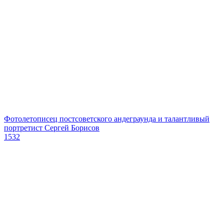
Фотолетописец постсоветского андеграунда и талантливый
портретист Сергей Борисов
1532