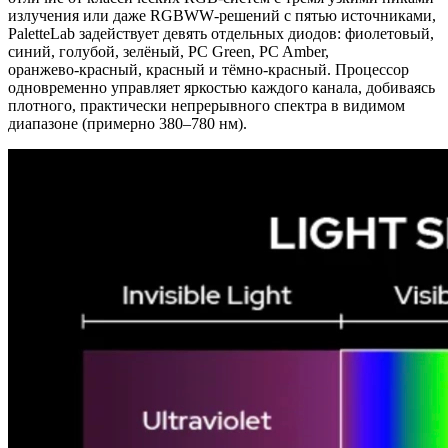
излучения или даже RGBWW‑решений с пятью источниками,
PaletteLab задействует девять отдельных диодов: фиолетовый,
синий, голубой, зелёный, PC Green, PC Amber,
оранжево‑красный, красный и тёмно‑красный. Процессор
одновременно управляет яркостью каждого канала, добиваясь
плотного, практически непрерывного спектра в видимом
диапазоне (примерно 380–780 нм).