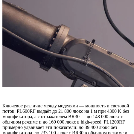
Ключевое различие между моделями — мощность и световой
поток. PL600RF выдаёт до 21 800 люкс на 1 м при 4300 K без
модификатора, а с отражателем BR30 — до 148 000 люкс в
обычном режиме и до 160 000 люкс в high‑speed. PL1200RF
примерно удваивает эти показатели: до 39 400 люкс без
модификатора, до 233 100 люкс с BR30 в обычном режиме и