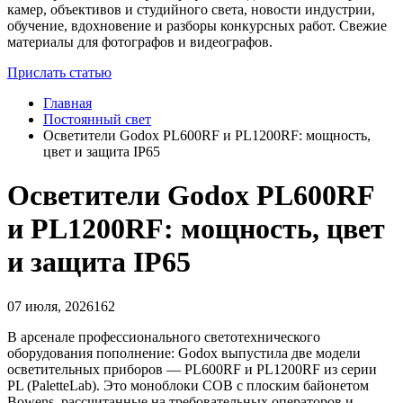
камер, объективов и студийного света, новости индустрии,
обучение, вдохновение и разборы конкурсных работ. Свежие
материалы для фотографов и видеографов.
Прислать статью
Главная
Постоянный свет
Осветители Godox PL600RF и PL1200RF: мощность,
цвет и защита IP65
Осветители Godox PL600RF
и PL1200RF: мощность, цвет
и защита IP65
07 июля, 2026
162
В арсенале профессионального светотехнического
оборудования пополнение: Godox выпустила две модели
осветительных приборов — PL600RF и PL1200RF из серии
PL (PaletteLab). Это моноблоки COB с плоским байонетом
Bowens, рассчитанные на требовательных операторов и