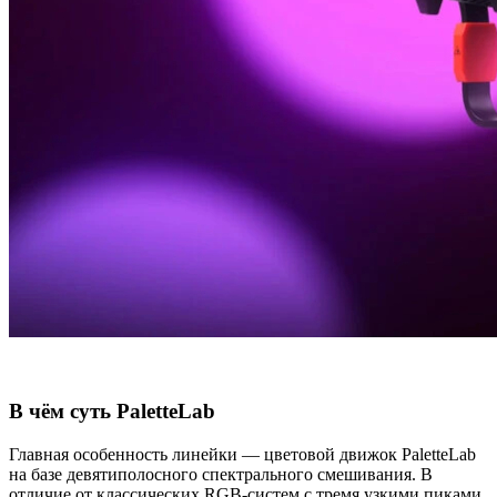
В чём суть PaletteLab
Главная особенность линейки — цветовой движок PaletteLab
на базе девятиполосного спектрального смешивания. В
отличие от классических RGB‑систем с тремя узкими пиками