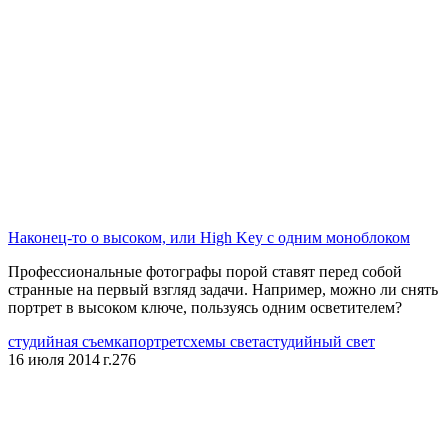
Наконец-то о высоком, или High Key с одним моноблоком
Профессиональные фотографы порой ставят перед собой
странные на первый взгляд задачи. Например, можно ли снять
портрет в высоком ключе, пользуясь одним осветителем?
студийная съемка
портрет
схемы света
студийный свет
16 июля 2014 г.
276