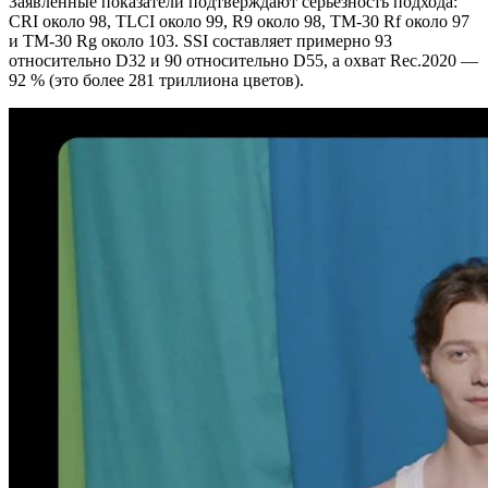
Заявленные показатели подтверждают серьёзность подхода:
CRI около 98, TLCI около 99, R9 около 98, TM‑30 Rf около 97
и TM‑30 Rg около 103. SSI составляет примерно 93
относительно D32 и 90 относительно D55, а охват Rec.2020 —
92 % (это более 281 триллиона цветов).