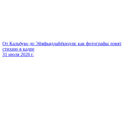
От Кальбуко до Эйяфьядлайёкюдля: как фотографы ловят
стихию в кадре
31 июля 2026 г.