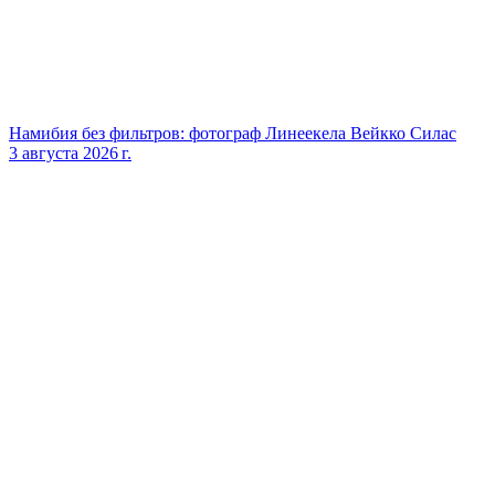
Намибия без фильтров: фотограф Линеекела Вейкко Силас
3 августа 2026 г.