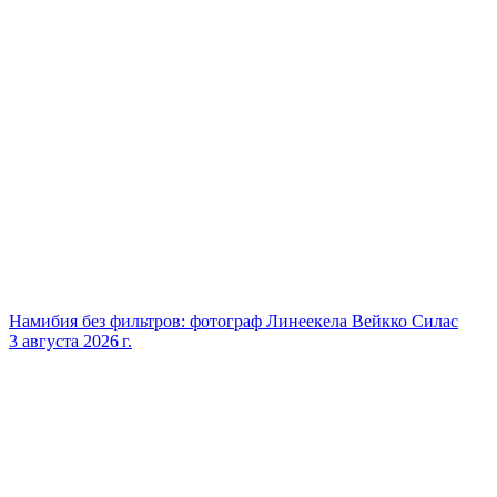
Намибия без фильтров: фотограф Линеекела Вейкко Силас
3 августа 2026 г.