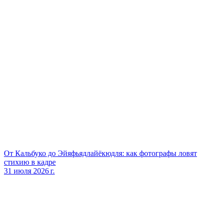
От Кальбуко до Эйяфьядлайёкюдля: как фотографы ловят
стихию в кадре
31 июля 2026 г.