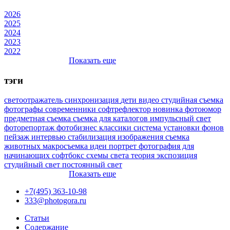
2026
2025
2024
2023
2022
Показать еще
тэги
светоотражатель
синхронизация
дети
видео
студийная съемка
фотографы
современники
софтрефлектор
новинка
фотоюмор
предметная съемка
съемка для каталогов
импульсный свет
фоторепортаж
фотобизнес
классики
система установки фонов
пейзаж
интервью
стабилизация изображения
съемка
животных
макросъемка
идеи
портрет
фотография для
начинающих
софтбокс
схемы света
теория
экспозиция
студийный свет
постоянный свет
Показать еще
+7(495) 363-10-98
333@photogora.ru
Статьи
Содержание