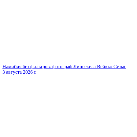
Намибия без фильтров: фотограф Линеекела Вейкко Силас
3 августа 2026 г.