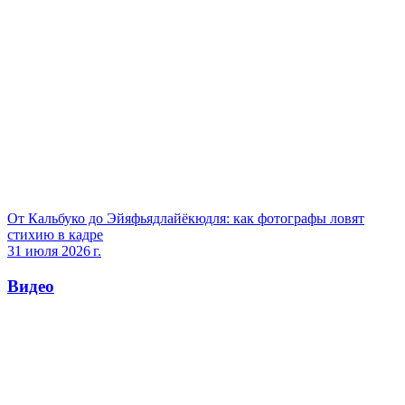
От Кальбуко до Эйяфьядлайёкюдля: как фотографы ловят
стихию в кадре
31 июля 2026 г.
Видео