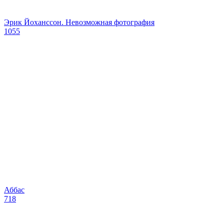
Эрик Йохансcон. Невозможная фотография
1055
Аббас
718