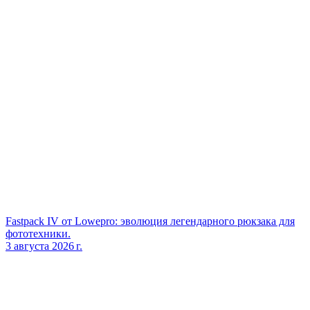
Fastpack IV от Lowepro: эволюция легендарного рюкзака для
фототехники.
3 августа 2026 г.