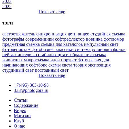
2023
2022
Показать еще
тэги
светоотражатель
синхронизация
дети
видео
студийная съемка
фотографы
современники
софтрефлектор
новинка
фотоюмор
предметная съемка
съемка для каталогов
импульсный свет
фоторепортаж
фотобизнес
классики
система установки фонов
пейзаж
интервью
стабилизация изображения
съемка
животных
макросъемка
идеи
портрет
фотография для
начинающих
софтбокс
схемы света
теория
экспозиция
студийный свет
постоянный свет
Показать еще
+7(495) 363-10-98
333@photogora.ru
Статьи
Содержание
Видео
Магазин
Клуб
О нас