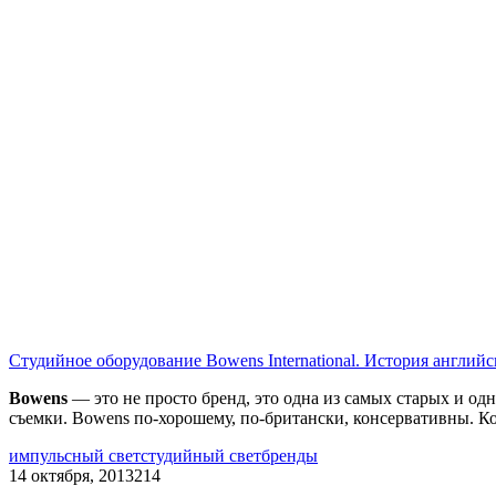
Студийное оборудование Bowens International. История английс
Bowens
— это не просто бренд, это одна из самых старых и о
съемки. Bowens по-хорошему, по-британски, консервативны. К
импульсный свет
студийный свет
бренды
14 октября, 2013
214