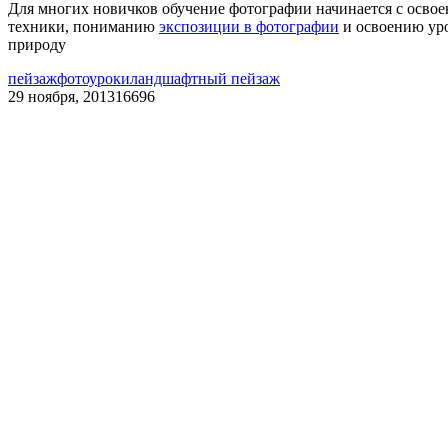
Для многих новичков обучение фотографии начинается с освое
техники, пониманию
экспозиции в фотографии
и освоению уро
природу
пейзаж
фотоуроки
ландшафтный пейзаж
29 ноября, 2013
16696