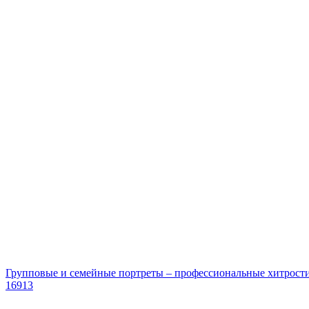
Групповые и семейные портреты – профессиональные хитрост
16913