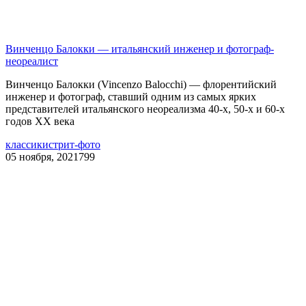
Винченцо Балокки — итальянский инженер и фотограф-
неореалист
Винченцо Балокки (Vincenzo Balocchi) — флорентийский
инженер и фотограф, ставший одним из самых ярких
представителей итальянского неореализма 40-х, 50-х и 60-х
годов ХХ века
классики
стрит-фото
05 ноября, 2021
799