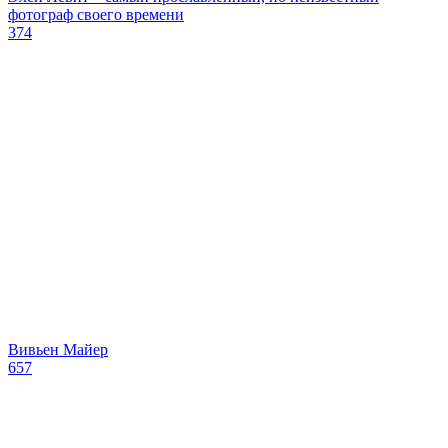
фотограф своего времени
374
Вивьен Майер
657