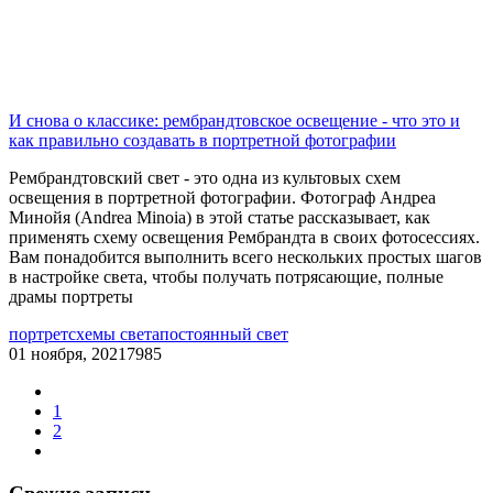
И снова о классике: рембрандтовское освещение - что это и
как правильно создавать в портретной фотографии
Рембрандтовский свет - это одна из культовых схем
освещения в портретной фотографии. Фотограф Андреа
Минойя (Andrea Minoia) в этой статье рассказывает, как
применять схему освещения Рембрандта в своих фотосессиях.
Вам понадобится выполнить всего нескольких простых шагов
в настройке света, чтобы получать потрясающие, полные
драмы портреты
портрет
схемы света
постоянный свет
01 ноября, 2021
7985
1
2