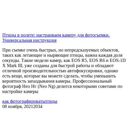
Птицы в полете: настраиваем камеру для фотосъемки.
Универсальная инструкция
При съемке очень быстрых, но непредсказуемых объектов,
таких как летающие и ныряющие птицы, важна каждая доля
секунды. Такие модели камер, как EOS R5, EOS R6 и EOS-1D
X Mark III, уже созданы для быстрой работы и обладают
отличной производительностью автофокусировки, однако
есть вещи, которые вы можете сделать, чтобы уменьшить
вероятность запаздывания камеры. Профессиональный
фотограф Нео Нг (Neo Ng) делится некоторыми советами по
настройке камеры
как фотографировать
птицы
08 ноября, 2021
2034