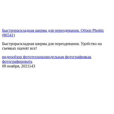
Быстрораскладная ширма для переодевания. Обзор Phottix
(86541)
Быстрораскладная ширма для переодевания. Удобство на
съемках оценят все!
видео
обзор фототехники
модельная фотография
как
фотографировать
09 ноября, 2021
143