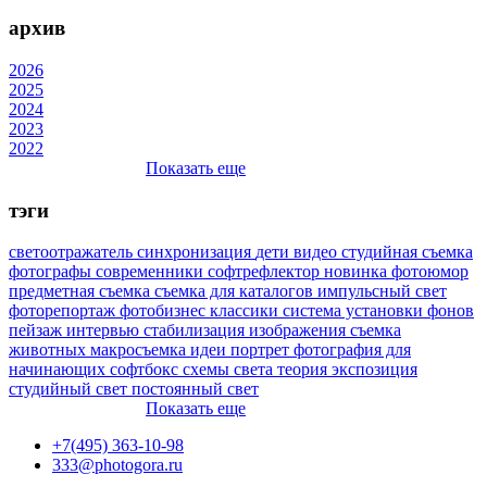
архив
2026
2025
2024
2023
2022
Показать еще
тэги
светоотражатель
синхронизация
дети
видео
студийная съемка
фотографы
современники
софтрефлектор
новинка
фотоюмор
предметная съемка
съемка для каталогов
импульсный свет
фоторепортаж
фотобизнес
классики
система установки фонов
пейзаж
интервью
стабилизация изображения
съемка
животных
макросъемка
идеи
портрет
фотография для
начинающих
софтбокс
схемы света
теория
экспозиция
студийный свет
постоянный свет
Показать еще
+7(495) 363-10-98
333@photogora.ru