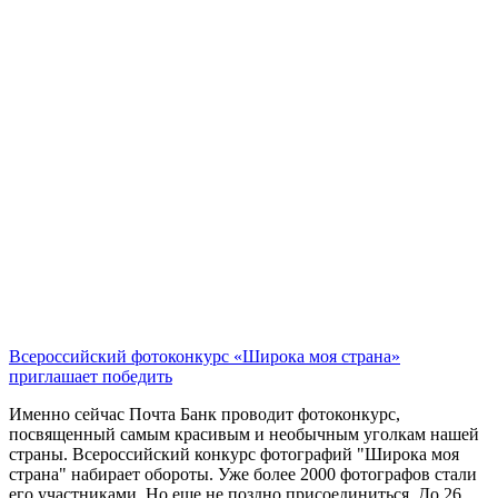
Всероссийский фотоконкурс «Широка моя страна»
приглашает победить
Именно сейчас Почта Банк проводит фотоконкурс,
посвященный самым красивым и необычным уголкам нашей
страны. Всероссийский конкурс фотографий "Широка моя
страна" набирает обороты. Уже более 2000 фотографов стали
его участниками. Но еще не поздно присоединиться. До 26