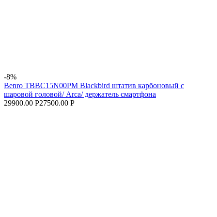
-8%
Benro TBBC15N00PM Blackbird штатив карбоновый c
шаровой головой/ Arca/ держатель смартфона
29900.00 Р
27500.00 Р