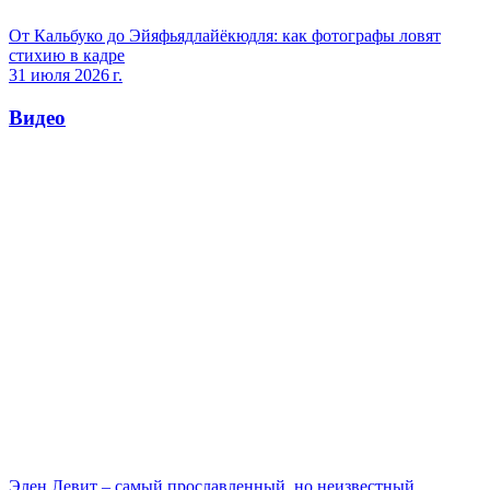
От Кальбуко до Эйяфьядлайёкюдля: как фотографы ловят
стихию в кадре
31 июля 2026 г.
Видео
Элен Левит – самый прославленный, но неизвестный