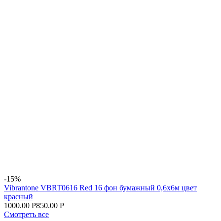
-15%
Vibrantone VBRT0616 Red 16 фон бумажный 0,6x6м цвет
красный
1000.00 Р
850.00 Р
Смотреть все