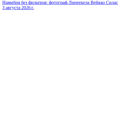
Намибия без фильтров: фотограф Линеекела Вейкко Силас
3 августа 2026 г.