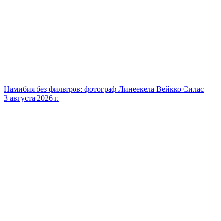
Намибия без фильтров: фотограф Линеекела Вейкко Силас
3 августа 2026 г.