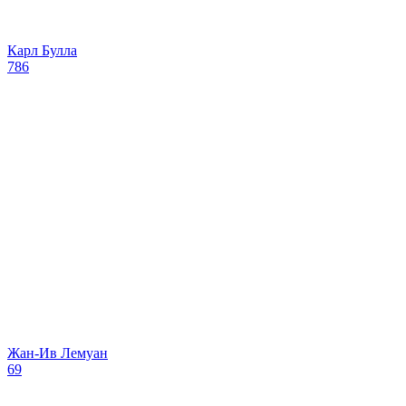
Карл Булла
786
​Жан-Ив Лемуан
69