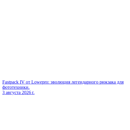
Fastpack IV от Lowepro: эволюция легендарного рюкзака для
фототехники.
3 августа 2026 г.