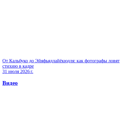
От Кальбуко до Эйяфьядлайёкюдля: как фотографы ловят
стихию в кадре
31 июля 2026 г.
Видео