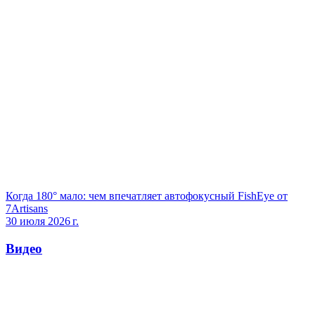
Когда 180° мало: чем впечатляет автофокусный FishEye от
7Artisans
30 июля 2026 г.
Видео