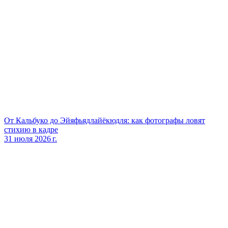
От Кальбуко до Эйяфьядлайёкюдля: как фотографы ловят
стихию в кадре
31 июля 2026 г.