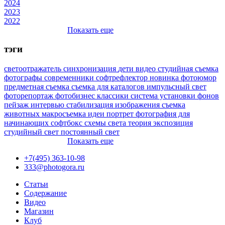
2024
2023
2022
Показать еще
тэги
светоотражатель
синхронизация
дети
видео
студийная съемка
фотографы
современники
софтрефлектор
новинка
фотоюмор
предметная съемка
съемка для каталогов
импульсный свет
фоторепортаж
фотобизнес
классики
система установки фонов
пейзаж
интервью
стабилизация изображения
съемка
животных
макросъемка
идеи
портрет
фотография для
начинающих
софтбокс
схемы света
теория
экспозиция
студийный свет
постоянный свет
Показать еще
+7(495) 363-10-98
333@photogora.ru
Статьи
Содержание
Видео
Магазин
Клуб