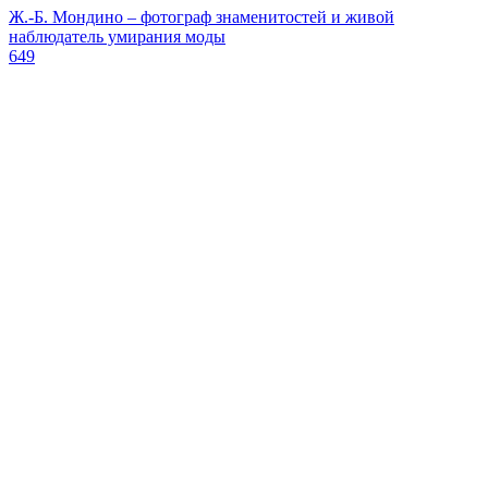
Ж.-Б. Мондино – фотограф знаменитостей и живой
наблюдатель умирания моды
649