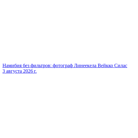
Намибия без фильтров: фотограф Линеекела Вейкко Силас
3 августа 2026 г.