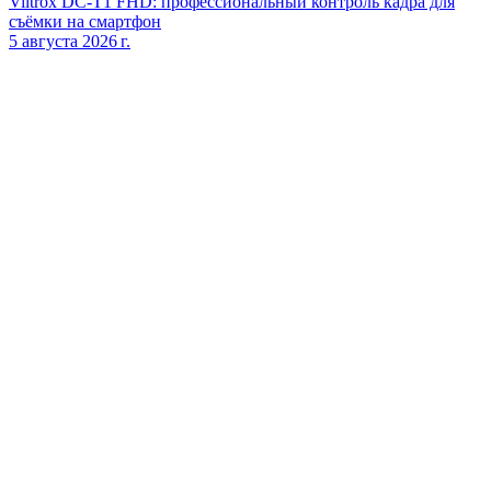
Viltrox DC‑T1 FHD: профессиональный контроль кадра для
съёмки на смартфон
5 августа 2026 г.