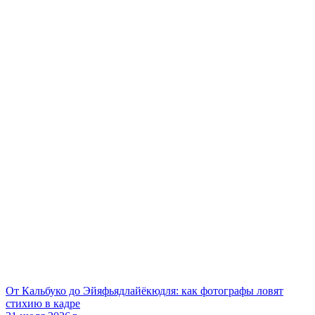
От Кальбуко до Эйяфьядлайёкюдля: как фотографы ловят
стихию в кадре