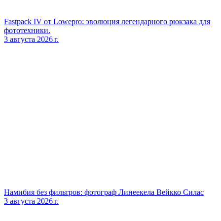
Fastpack IV от Lowepro: эволюция легендарного рюкзака для
фототехники.
3 августа 2026 г.
Намибия без фильтров: фотограф Линеекела Вейкко Силас
3 августа 2026 г.