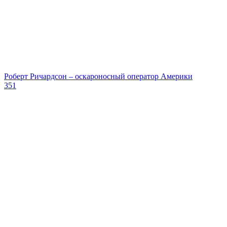
Роберт Ричардсон – оскароносный оператор Америки
351