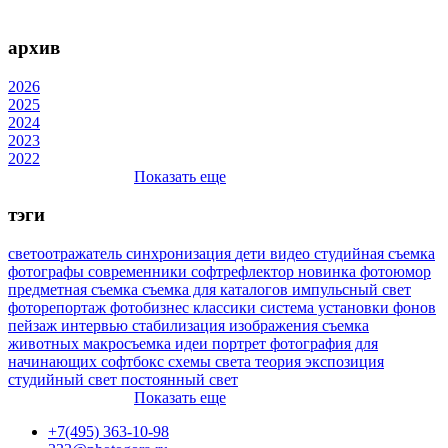
архив
2026
2025
2024
2023
2022
Показать еще
тэги
светоотражатель
синхронизация
дети
видео
студийная съемка
фотографы
современники
софтрефлектор
новинка
фотоюмор
предметная съемка
съемка для каталогов
импульсный свет
фоторепортаж
фотобизнес
классики
система установки фонов
пейзаж
интервью
стабилизация изображения
съемка
животных
макросъемка
идеи
портрет
фотография для
начинающих
софтбокс
схемы света
теория
экспозиция
студийный свет
постоянный свет
Показать еще
+7(495) 363-10-98