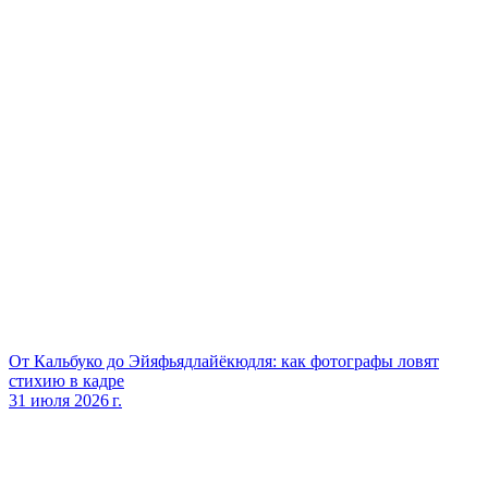
От Кальбуко до Эйяфьядлайёкюдля: как фотографы ловят
стихию в кадре
31 июля 2026 г.