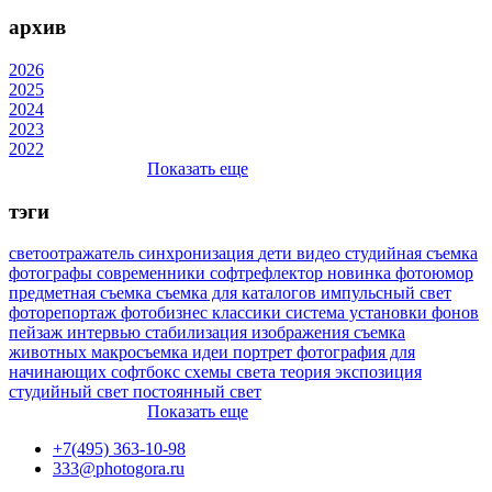
архив
2026
2025
2024
2023
2022
Показать еще
тэги
светоотражатель
синхронизация
дети
видео
студийная съемка
фотографы
современники
софтрефлектор
новинка
фотоюмор
предметная съемка
съемка для каталогов
импульсный свет
фоторепортаж
фотобизнес
классики
система установки фонов
пейзаж
интервью
стабилизация изображения
съемка
животных
макросъемка
идеи
портрет
фотография для
начинающих
софтбокс
схемы света
теория
экспозиция
студийный свет
постоянный свет
Показать еще
+7(495) 363-10-98
333@photogora.ru