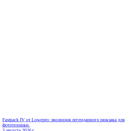
Fastpack IV от Lowepro: эволюция легендарного рюкзака для
фототехники.
3 августа 2026 г.