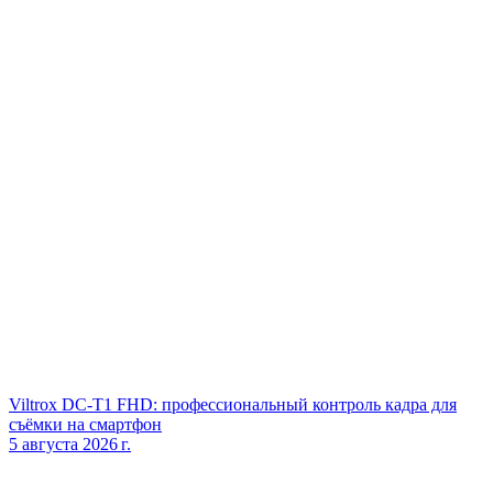
Viltrox DC‑T1 FHD: профессиональный контроль кадра для
съёмки на смартфон
5 августа 2026 г.