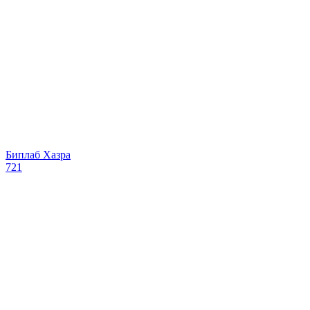
Биплаб Хазра
721