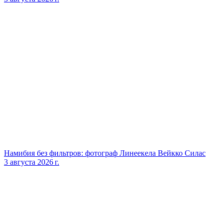
Намибия без фильтров: фотограф Линеекела Вейкко Силас
3 августа 2026 г.