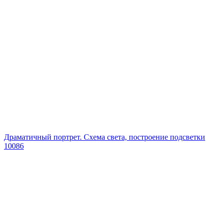
Драматичный портрет. Схема света, построение подсветки
10086