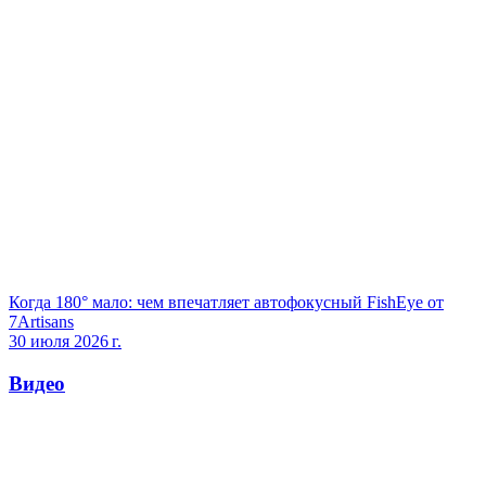
Когда 180° мало: чем впечатляет автофокусный FishEye от
7Artisans
30 июля 2026 г.
Видео