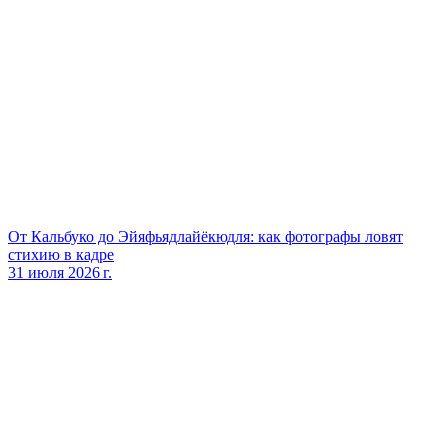
От Кальбуко до Эйяфьядлайёкюдля: как фотографы ловят
стихию в кадре
31 июля 2026 г.