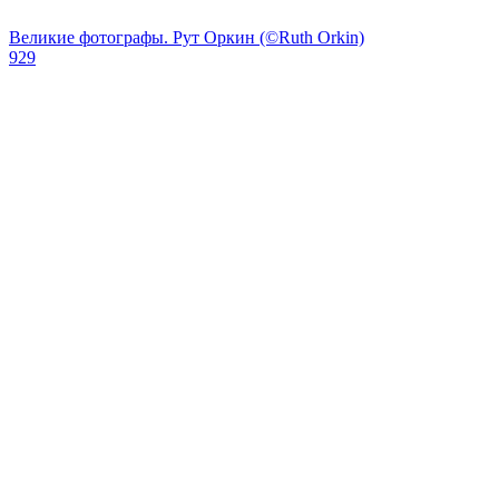
Великие фотографы. Рут Оркин (©Ruth Orkin)
929