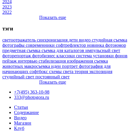
2024
2023
2022
Показать еще
тэги
светоотражатель
синхронизация
дети
видео
студийная съемка
фотографы
современники
софтрефлектор
новинка
фотоюмор
предметная съемка
съемка для каталогов
импульсный свет
фоторепортаж
фотобизнес
классики
система установки фонов
пейзаж
интервью
стабилизация изображения
съемка
животных
макросъемка
идеи
портрет
фотография для
начинающих
софтбокс
схемы света
теория
экспозиция
студийный свет
постоянный свет
Показать еще
+7(495) 363-10-98
333@photogora.ru
Статьи
Содержание
Видео
Магазин
Клуб