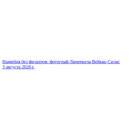
Намибия без фильтров: фотограф Линеекела Вейкко Силас
3 августа 2026 г.