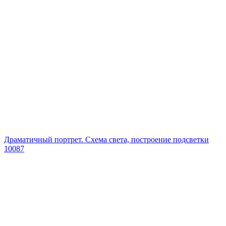
Драматичный портрет. Схема света, построение подсветки
10087