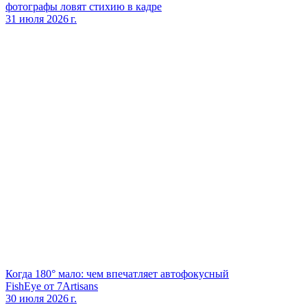
фотографы ловят стихию в кадре
31 июля 2026 г.
Когда 180° мало: чем впечатляет автофокусный
FishEye от 7Artisans
30 июля 2026 г.