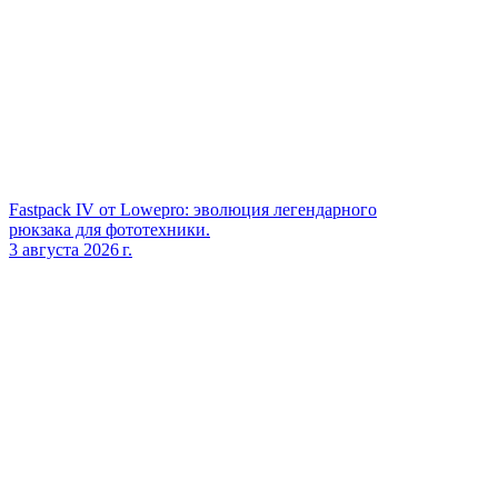
Fastpack IV от Lowepro: эволюция легендарного
рюкзака для фототехники.
3 августа 2026 г.