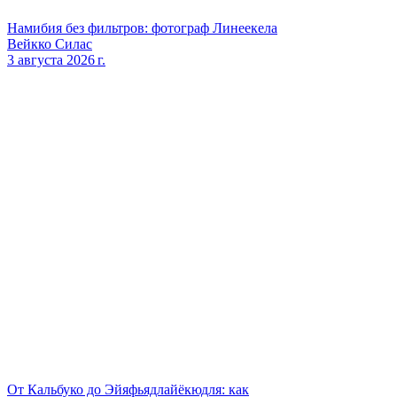
Намибия без фильтров: фотограф Линеекела
Вейкко Силас
3 августа 2026 г.
От Кальбуко до Эйяфьядлайёкюдля: как