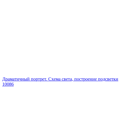
Драматичный портрет. Схема света, построение подсветки
10086