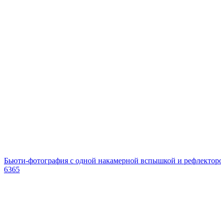
Бьюти-фотография с одной накамерной вспышкой и рефлектор
6365