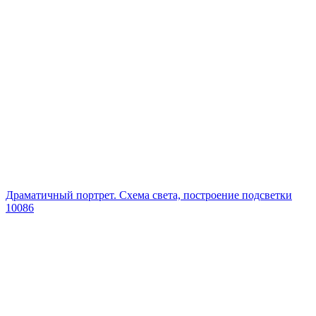
Драматичный портрет. Схема света, построение подсветки
10086